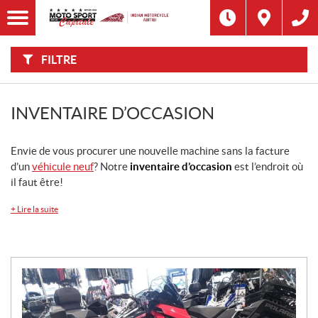
F
I
Filtre
L
Type
T
R
E
FILTRE
R
Catégorie
P
A
R
:
Marque
INVENTAIRE D’OCCASION
Année
Envie de vous procurer une nouvelle machine sans la facture
d’un
véhicule neuf
? Notre
inventaire d’occasion
est l’endroit où
Prix
il faut être!
+
Lire la suite
Inventaire
CHERCHER