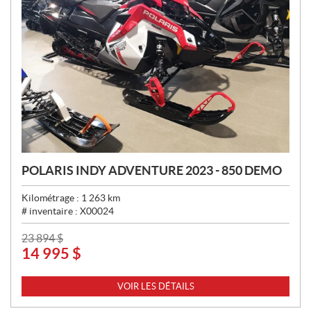
POLARIS INDY ADVENTURE 2023 - 850 DEMO
Kilométrage :
1 263
km
# inventaire :
X00024
P
23 894
$
14 995
$
R
I
X
VOIR LES DÉTAILS