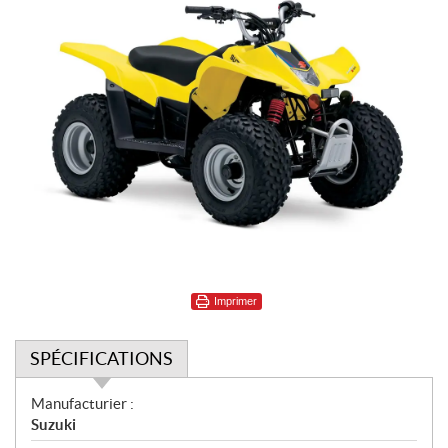
Imprimer
SPÉCIFICATIONS
S
Manufacturier :
p
Suzuki
é