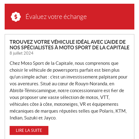
Évaluez votre échange
N
TROUVEZ VOTRE VÉHICULE IDÉAL AVEC L’AIDE DE
NOS SPÉCIALISTES À MOTO SPORT DE LA CAPITALE
O
8 juillet 2024
U
V
Chez Moto Sport de la Capitale, nous comprenons que
E
choisir le véhicule de powersports parfait est bien plus
L
qu’un simple achat : c’est un investissement palpitant pour
L
vos aventures. Situé au cœur de Rouyn-Noranda, en
Abitibi-Témiscamingue, notre concessionnaire est fier de
E
vous proposer une vaste sélection de motos, VTT,
S
véhicules côte à côte, motoneiges, VR et équipements
mécaniques de marques réputées telles que Polaris, KTM,
Indian, Suzuki et Jayco.
LIRE LA SUITE