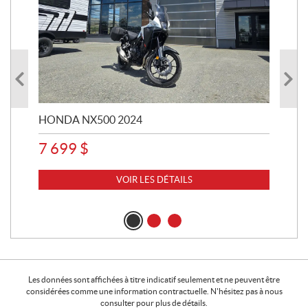
HONDA NX500 2024
STE
7 699
$
15
VOIR LES DÉTAILS
Les données sont affichées à titre indicatif seulement et ne peuvent être
considérées comme une information contractuelle. N'hésitez pas à nous
consulter pour plus de détails.