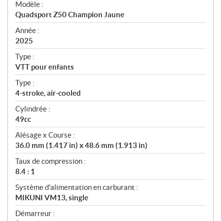
Modèle :
c
Quadsport Z50 Champion Jaune
i
f
Année :
i
2025
c
Type :
a
VTT pour enfants
t
Type :
i
4-stroke, air-cooled
o
n
Cylindrée :
s
49cc
Alésage x Course :
36.0 mm (1.417 in) x 48.6 mm (1.913 in)
Taux de compression :
8.4 : 1
Système d'alimentation en carburant :
MIKUNI VM13, single
Démarreur :