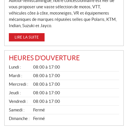
Abitibi-Témiscamingue, notre concessionnaire est fier de
E
vous proposer une vaste sélection de motos, VTT,
S
véhicules côte à côte, motoneiges, VR et équipements
mécaniques de marques réputées telles que Polaris, KTM,
Indian, Suzuki et Jayco.
LIRE LA SUITE
HEURES D'OUVERTURE
G
Lundi :
08:00 à 17:00
É
N
Mardi :
08:00 à 17:00
É
Mercredi :
08:00 à 17:00
R
A
Jeudi :
08:00 à 17:00
L
Vendredi :
08:00 à 17:00
Samedi :
Fermé
Dimanche :
Fermé