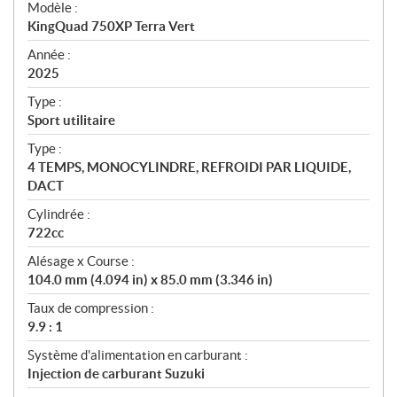
Modèle :
c
KingQuad 750XP Terra Vert
i
f
Année :
i
2025
c
Type :
a
Sport utilitaire
t
Type :
i
4 TEMPS, MONOCYLINDRE, REFROIDI PAR LIQUIDE,
o
DACT
n
s
Cylindrée :
722cc
Alésage x Course :
104.0 mm (4.094 in) x 85.0 mm (3.346 in)
Taux de compression :
9.9 : 1
Système d'alimentation en carburant :
Injection de carburant Suzuki