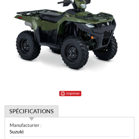
Imprimer
SPÉCIFICATIONS
S
Manufacturier :
p
Suzuki
é