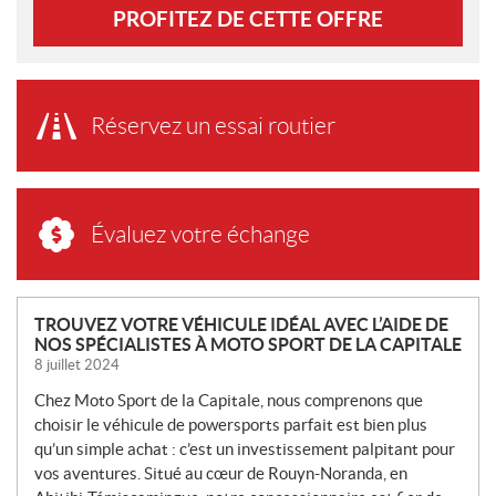
PROFITEZ DE CETTE OFFRE
Réservez un essai routier
Évaluez votre échange
N
TROUVEZ VOTRE VÉHICULE IDÉAL AVEC L’AIDE DE
NOS SPÉCIALISTES À MOTO SPORT DE LA CAPITALE
O
8 juillet 2024
U
V
Chez Moto Sport de la Capitale, nous comprenons que
E
choisir le véhicule de powersports parfait est bien plus
L
qu’un simple achat : c’est un investissement palpitant pour
L
vos aventures. Situé au cœur de Rouyn-Noranda, en