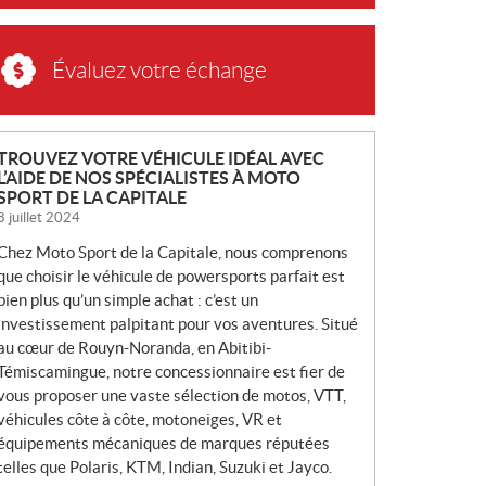
Évaluez votre échange
N
TROUVEZ VOTRE VÉHICULE IDÉAL AVEC
L’AIDE DE NOS SPÉCIALISTES À MOTO
O
SPORT DE LA CAPITALE
U
8 juillet 2024
V
Chez Moto Sport de la Capitale, nous comprenons
E
que choisir le véhicule de powersports parfait est
L
bien plus qu’un simple achat : c’est un
L
investissement palpitant pour vos aventures. Situé
E
au cœur de Rouyn-Noranda, en Abitibi-
S
Témiscamingue, notre concessionnaire est fier de
vous proposer une vaste sélection de motos, VTT,
véhicules côte à côte, motoneiges, VR et
équipements mécaniques de marques réputées
telles que Polaris, KTM, Indian, Suzuki et Jayco.