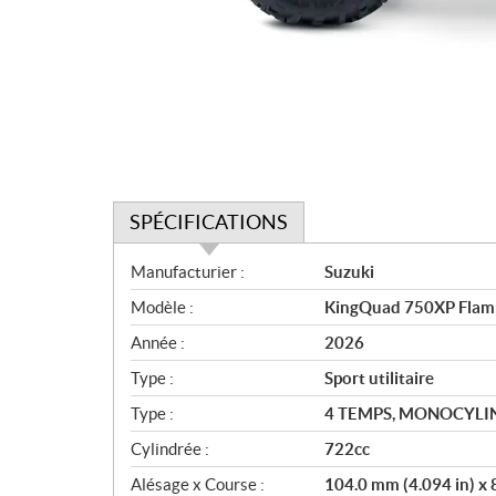
SPÉCIFICATIONS
S
Manufacturier :
Suzuki
p
Modèle :
KingQuad 750XP Fla
é
c
Année :
2026
i
Type :
Sport utilitaire
f
i
Type :
4 TEMPS, MONOCYLIN
c
Cylindrée :
722cc
a
Alésage x Course :
104.0 mm (4.094 in) x 
t