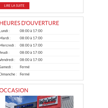
LIRE LA SUITE
HEURES D'OUVERTURE
G
Lundi :
08:00 à 17:00
É
N
Mardi :
08:00 à 17:00
É
Mercredi :
08:00 à 17:00
R
A
Jeudi :
08:00 à 17:00
L
Vendredi :
08:00 à 17:00
Samedi :
Fermé
Dimanche :
Fermé
OCCASION