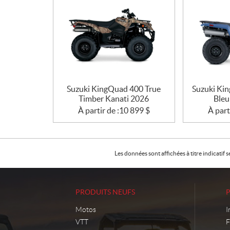
Suzuki KingQuad 400 True
Suzuki Ki
Timber Kanati 2026
Bleu
À partir de :
10 899
$
À part
Les données sont affichées à titre indicati
PRODUITS NEUFS
Motos
I
VTT
F