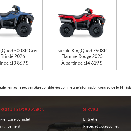
ngQuad 500XP Gris
Suzuki KingQuad 750XP
 Blindé 2026
Flamme Rouge 2025
ir de :
13 869
$
À partir de :
14 619
$
f seulement et ne peuvent être considérées comme une information contractuelle. N'hésite
PRODUITS D'OCCASION
SERVICE
nventaire complet
Entretien
inancement
Pièces et accessoires