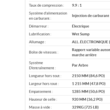
i
Taux de compression :
9.9 : 1
o
Système d'alimentation
n
Injection de carburant
en carburant :
s
Démarreur :
Électrique
Lubrification :
Wet Sump
Allumage :
ALL. ÉLECTRONIQUE 
Rapport variable autom
Boîte de vitesses :
marche arrière
Système
Par Arbre
D'entraînement :
Longueur hors tout :
2150 MM (84,6 PO)
Largeur hors tout :
1 215 MM (47,8 PO)
Empattement :
1285 MM (50,6 PO)
Hauteur de selle :
920 MM (36,2 PO)
Masse à vide :
329KG (725 LB)