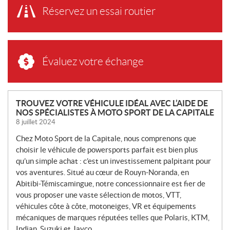
Réservez un essai routier
Évaluez votre échange
N
TROUVEZ VOTRE VÉHICULE IDÉAL AVEC L’AIDE DE
NOS SPÉCIALISTES À MOTO SPORT DE LA CAPITALE
O
8 juillet 2024
U
V
Chez Moto Sport de la Capitale, nous comprenons que
E
choisir le véhicule de powersports parfait est bien plus
L
qu’un simple achat : c’est un investissement palpitant pour
L
vos aventures. Situé au cœur de Rouyn-Noranda, en
Abitibi-Témiscamingue, notre concessionnaire est fier de
E
vous proposer une vaste sélection de motos, VTT,
S
véhicules côte à côte, motoneiges, VR et équipements
mécaniques de marques réputées telles que Polaris, KTM,
Indian, Suzuki et Jayco.