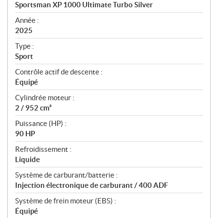
c
Sportsman XP 1000 Ultimate Turbo Silver
i
f
Année :
i
2025
c
Type :
a
Sport
t
Contrôle actif de descente :
i
Équipé
o
n
Cylindrée moteur :
s
2 / 952 cm³
Puissance (HP) :
90 HP
Refroidissement :
Liquide
Système de carburant/batterie :
Injection électronique de carburant / 400 ADF
Système de frein moteur (EBS) :
Équipé