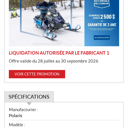
m
o
t
i
o
n
LIQUIDATION AUTORISÉE PAR LE FABRICANT 1
Offre valide du 28 juillet au 30 septembre 2026.
VOIR CETTE PROMOTION
SPÉCIFICATIONS
S
Manufacturier :
p
Polaris
é
Modèle :