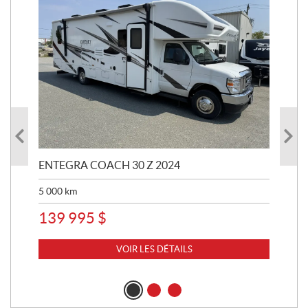
ENTEGRA COACH 30 Z 2024
ST
5 000
km
8 
139 995
$
VOIR LES DÉTAILS