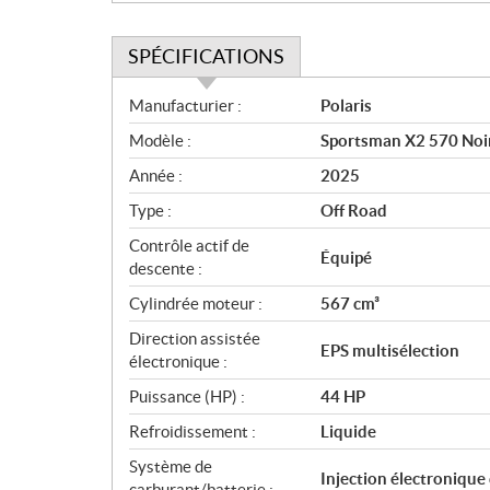
SPÉCIFICATIONS
S
Manufacturier :
Polaris
p
Modèle :
Sportsman X2 570 Noi
é
c
Année :
2025
i
Type :
Off Road
f
i
Contrôle actif de
Équipé
c
descente :
a
Cylindrée moteur :
567 cm³
t
Direction assistée
i
EPS multisélection
électronique :
o
n
Puissance (HP) :
44 HP
s
Refroidissement :
Liquide
Système de
Injection électronique
carburant/batterie :