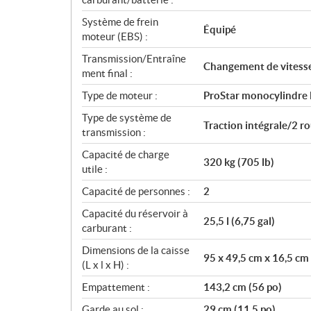
Système de frein
Équipé
moteur (EBS) :
Transmission/Entraîne
Changement de vitess
ment final :
Type de moteur :
ProStar monocylindre
Type de système de
Traction intégrale/2 
transmission :
Capacité de charge
320 kg (705 lb)
utile :
Capacité de personnes :
2
Capacité du réservoir à
25,5 l (6,75 gal)
carburant :
Dimensions de la caisse
95 x 49,5 cm x 16,5 cm 
(L x l x H) :
Empattement :
143,2 cm (56 po)
Garde au sol :
29 cm (11,5 po)