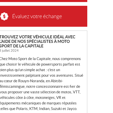
Évaluez votre échange
N
TROUVEZ VOTRE VÉHICULE IDÉAL AVEC
L’AIDE DE NOS SPÉCIALISTES À MOTO
O
SPORT DE LA CAPITALE
U
8 juillet 2024
V
Chez Moto Sport de la Capitale, nous comprenons
E
que choisir le véhicule de powersports parfait est
L
bien plus qu’un simple achat : c’est un
L
investissement palpitant pour vos aventures. Situé
E
au cœur de Rouyn-Noranda, en Abitibi-
S
Témiscamingue, notre concessionnaire est fier de
vous proposer une vaste sélection de motos, VTT,
véhicules côte à côte, motoneiges, VR et
équipements mécaniques de marques réputées
telles que Polaris, KTM, Indian, Suzuki et Jayco.