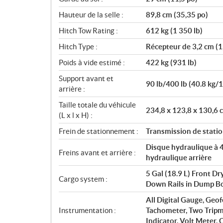
Hauteur de la selle :
89,8 cm (35,35 po)
Hitch Tow Rating :
612 kg (1 350 lb)
Hitch Type :
Récepteur de 3,2 cm (1,
Poids à vide estimé :
422 kg (931 lb)
Support avant et
90 lb/400 lb (40.8 kg/
arrière :
Taille totale du véhicule
234,8 x 123,8 x 130,6 c
(L x l x H) :
Frein de stationnement :
Transmission de statio
Disque hydraulique à 4 
Freins avant et arrière :
hydraulique arrière
5 Gal (18.9 L) Front D
Cargo system :
Down Rails in Dump B
All Digital Gauge, Geo
Instrumentation :
Tachometer, Two Tripm
Indicator, Volt Meter,