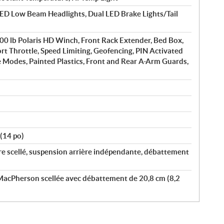
D Low Beam Headlights, Dual LED Brake Lights/Tail
500 lb Polaris HD Winch, Front Rack Extender, Bed Box,
ort Throttle, Speed Limiting, Geofencing, PIN Activated
e Modes, Painted Plastics, Front and Rear A-Arm Guards,
(14 po)
re scellé, suspension arrière indépendante, débattement
acPherson scellée avec débattement de 20,8 cm (8,2