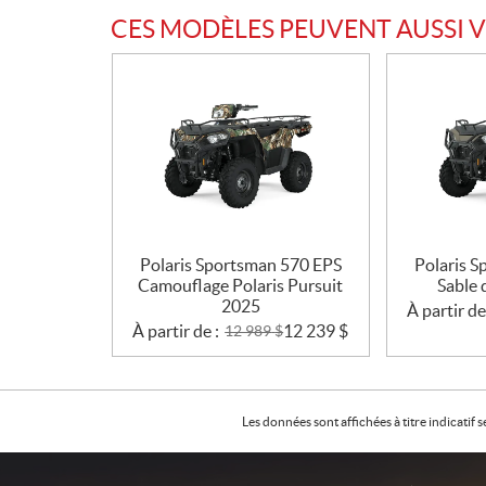
CES MODÈLES PEUVENT AUSSI 
Polaris Sportsman 570 EPS
Polaris 
Camouflage Polaris Pursuit
Sable 
2025
À partir de
À partir de :
12 239
$
12 989
$
Les données sont affichées à titre indicati