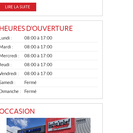
LIRE LA SUITE
HEURES D'OUVERTURE
G
Lundi :
08:00 à 17:00
É
N
Mardi :
08:00 à 17:00
É
Mercredi :
08:00 à 17:00
R
A
Jeudi :
08:00 à 17:00
L
Vendredi :
08:00 à 17:00
Samedi :
Fermé
Dimanche :
Fermé
OCCASION