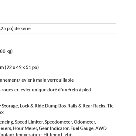
25 po) de série
180 kg)
m (92 x 49 x 51 po)
nnement/levier à main verrouillable
roues et levier unique doté d'un frein à pied
ry Storage, Lock & Ride Dump Box Rails & Rear Racks, Tie
ox
fencing, Speed Limiter, Speedometer, Odometer,
eters, Hour Meter, Gear Indicator, Fuel Gauge, AWD
 Coolant Temperature, Hi-Temp Light