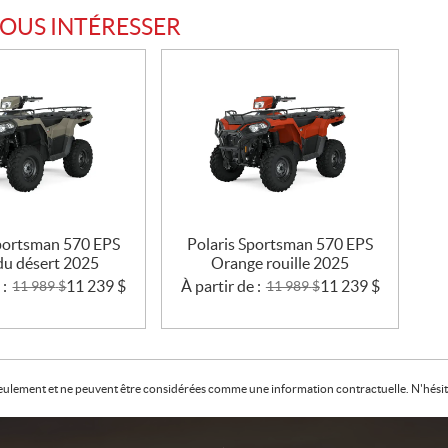
VOUS INTÉRESSER
Sportsman 570 EPS
Polaris Sportsman 570 EPS
du désert 2025
Orange rouille 2025
 :
11 239
$
À partir de :
11 239
$
11 989
$
11 989
$
f seulement et ne peuvent être considérées comme une information contractuelle. N'hésite