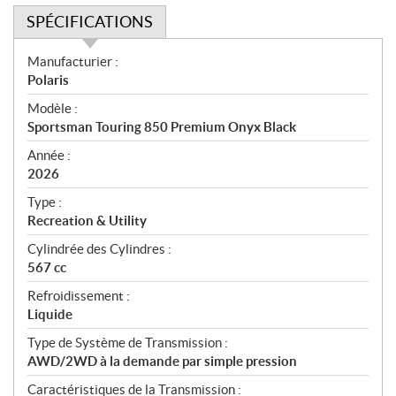
SPÉCIFICATIONS
S
Manufacturier :
p
Polaris
é
Modèle :
c
Sportsman Touring 850 Premium Onyx Black
i
f
Année :
i
2026
c
Type :
a
Recreation & Utility
t
Cylindrée des Cylindres :
i
567 cc
o
n
Refroidissement :
s
Liquide
Type de Système de Transmission :
AWD/2WD à la demande par simple pression
Caractéristiques de la Transmission :