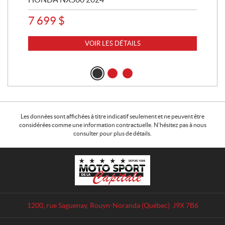
7 699
$
15
VOIR LES DÉTAILS
Les données sont affichées à titre indicatif seulement et ne peuvent être
considérées comme une information contractuelle. N'hésitez pas à nous
consulter pour plus de détails.
C
M
o
o
n
t
t
o
a
S
1200, rue Saguenay
,
Rouyn-Noranda
(Québec)
J9X 7B6
c
p