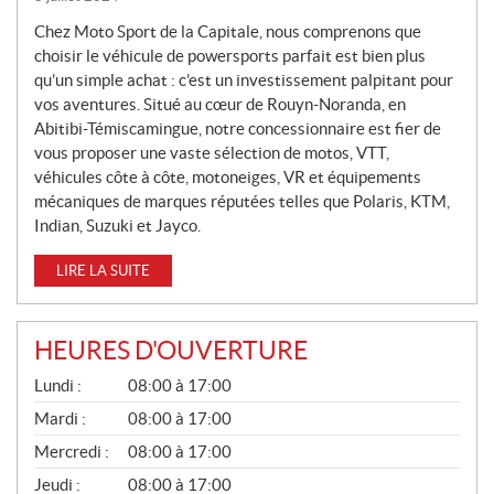
U
V
Chez Moto Sport de la Capitale, nous comprenons que
E
choisir le véhicule de powersports parfait est bien plus
L
qu’un simple achat : c’est un investissement palpitant pour
L
vos aventures. Situé au cœur de Rouyn-Noranda, en
Abitibi-Témiscamingue, notre concessionnaire est fier de
E
vous proposer une vaste sélection de motos, VTT,
S
véhicules côte à côte, motoneiges, VR et équipements
mécaniques de marques réputées telles que Polaris, KTM,
Indian, Suzuki et Jayco.
LIRE LA SUITE
HEURES D'OUVERTURE
G
Lundi :
08:00 à 17:00
É
N
Mardi :
08:00 à 17:00
É
Mercredi :
08:00 à 17:00
R
A
Jeudi :
08:00 à 17:00
L