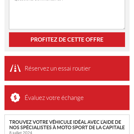
PROFITEZ DE CETTE OFFRE
Réservez un essai routier
Évaluez votre échange
N
TROUVEZ VOTRE VÉHICULE IDÉAL AVEC L’AIDE DE
NOS SPÉCIALISTES À MOTO SPORT DE LA CAPITALE
O
8 juillet 2024