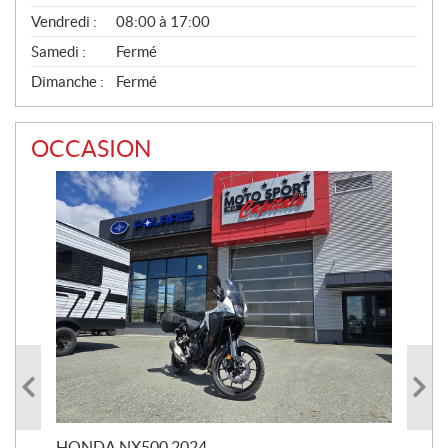
Vendredi :
08:00 à 17:00
Samedi :
Fermé
Dimanche :
Fermé
OCCASION
HONDA NX500 2024
STE