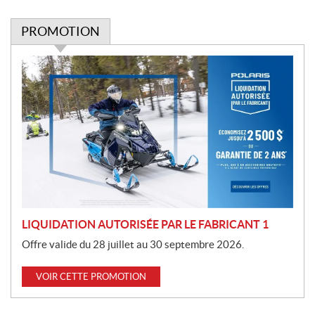
PROMOTION
P
r
o
m
o
t
i
o
n
LIQUIDATION AUTORISÉE PAR LE FABRICANT 1
Offre valide du 28 juillet au 30 septembre 2026.
VOIR CETTE PROMOTION