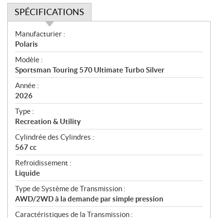
SPÉCIFICATIONS
S
Manufacturier :
p
Polaris
é
Modèle :
c
Sportsman Touring 570 Ultimate Turbo Silver
i
f
Année :
i
2026
c
Type :
a
Recreation & Utility
t
Cylindrée des Cylindres :
i
567 cc
o
n
Refroidissement :
s
Liquide
Type de Système de Transmission :
AWD/2WD à la demande par simple pression
Caractéristiques de la Transmission :