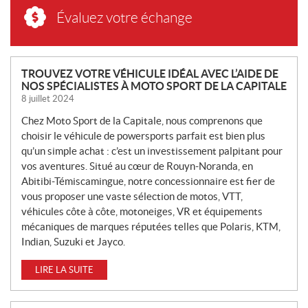
Évaluez votre échange
N
TROUVEZ VOTRE VÉHICULE IDÉAL AVEC L’AIDE DE
NOS SPÉCIALISTES À MOTO SPORT DE LA CAPITALE
O
8 juillet 2024
U
V
Chez Moto Sport de la Capitale, nous comprenons que
E
choisir le véhicule de powersports parfait est bien plus
L
qu’un simple achat : c’est un investissement palpitant pour
L
vos aventures. Situé au cœur de Rouyn-Noranda, en
Abitibi-Témiscamingue, notre concessionnaire est fier de
E
vous proposer une vaste sélection de motos, VTT,
S
véhicules côte à côte, motoneiges, VR et équipements
mécaniques de marques réputées telles que Polaris, KTM,
Indian, Suzuki et Jayco.
LIRE LA SUITE