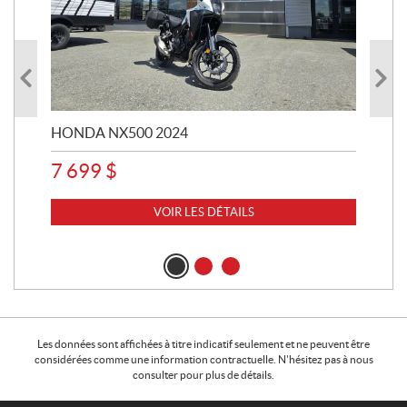
HONDA NX500 2024
STE
7 699
$
15
VOIR LES DÉTAILS
Les données sont affichées à titre indicatif seulement et ne peuvent être
considérées comme une information contractuelle. N'hésitez pas à nous
consulter pour plus de détails.