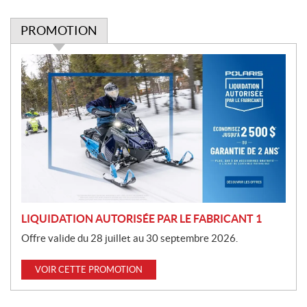
PROMOTION
P
r
o
m
o
t
i
o
n
LIQUIDATION AUTORISÉE PAR LE FABRICANT 1
Offre valide du 28 juillet au 30 septembre 2026.
VOIR CETTE PROMOTION