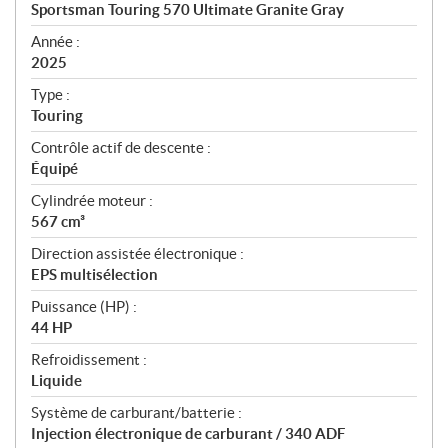
c
Sportsman Touring 570 Ultimate Granite Gray
i
f
Année :
i
2025
c
Type :
a
Touring
t
Contrôle actif de descente :
i
Équipé
o
n
Cylindrée moteur :
s
567 cm³
Direction assistée électronique :
EPS multisélection
Puissance (HP) :
44 HP
Refroidissement :
Liquide
Système de carburant/batterie :
Injection électronique de carburant / 340 ADF