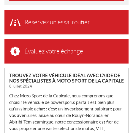
Réservez un essai routier
Évaluez votre échange
N
TROUVEZ VOTRE VÉHICULE IDÉAL AVEC L’AIDE DE
NOS SPÉCIALISTES À MOTO SPORT DE LA CAPITALE
O
8 juillet 2024
U
V
Chez Moto Sport de la Capitale, nous comprenons que
E
choisir le véhicule de powersports parfait est bien plus
L
qu’un simple achat : c’est un investissement palpitant pour
L
vos aventures. Situé au cœur de Rouyn-Noranda, en
Abitibi-Témiscamingue, notre concessionnaire est fier de
E
vous proposer une vaste sélection de motos, VTT,
S