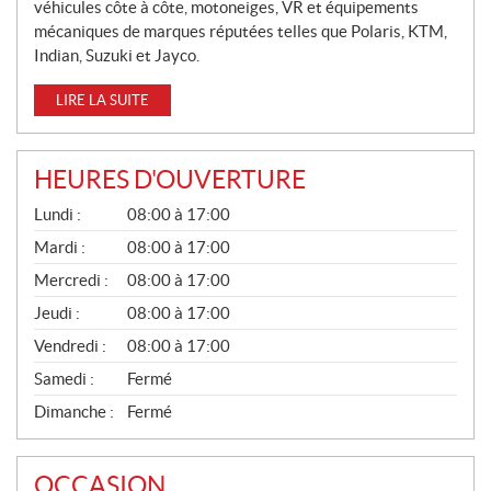
véhicules côte à côte, motoneiges, VR et équipements
mécaniques de marques réputées telles que Polaris, KTM,
Indian, Suzuki et Jayco.
LIRE LA SUITE
HEURES D'OUVERTURE
G
Lundi :
08:00 à 17:00
É
N
Mardi :
08:00 à 17:00
É
Mercredi :
08:00 à 17:00
R
A
Jeudi :
08:00 à 17:00
L
Vendredi :
08:00 à 17:00
Samedi :
Fermé
Dimanche :
Fermé
OCCASION