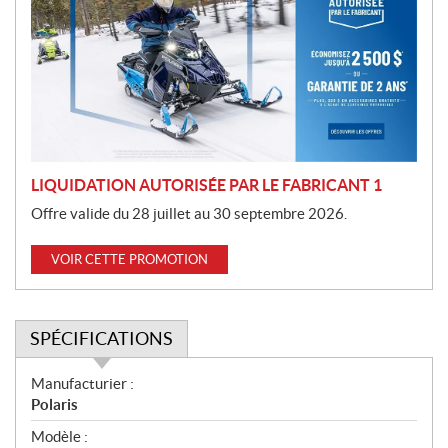
m
o
t
i
o
n
LIQUIDATION AUTORISÉE PAR LE FABRICANT 1
Offre valide du 28 juillet au 30 septembre 2026.
VOIR CETTE PROMOTION
SPÉCIFICATIONS
S
Manufacturier :
p
Polaris
é
Modèle :