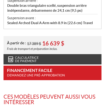
Suspension arrière :
Double bras triangulaire scellé, suspension arrière
indépendante, débattement de 24,1 cm (9,5 po)
Suspension avant :
Sealed Arched Dual A-Arm with 8.9 in (22.6 cm) Travel
16 639
$
À partir de :
17 389
$
Frais de transport et préparation inclus.
CALCULATRICE
DE PAIEMENT
FINANCEMENT FACILE
DEMANDEZ UNE PRÉ-APPROBATION
CES MODÈLES PEUVENT AUSSI VOUS
INTÉRESSER