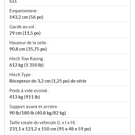
S.O.
Empattement :
143,2 cm (56 po)
Garde au sol :
29 cm (11,5 po)
Hauteur de la selle :
90,8 cm (35,75 po)
Hitch Tow Rating :
612 kg (1 350 lb)
Hitch Type :
Récepteur de 3,2 cm (1,25 po) de série
Poids à vide estimé :
413 kg (911 lb)
Support avant et arrière :
90 lb/180 lb (40.8 kg/82 kg)
Taille totale du véhicule (L x l x H) :
231,1 x 121,2 x 150 cm (91 x 48 x 59 po)