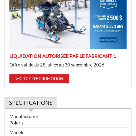
m
o
t
i
o
n
LIQUIDATION AUTORISÉE PAR LE FABRICANT 1
Offre valide du 28 juillet au 30 septembre 2026.
VOIR CETTE PROMOTION
SPÉCIFICATIONS
S
Manufacturier :
p
Polaris
é
Modèle :