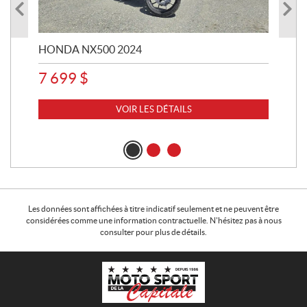
HONDA NX500 2024
STE
7 699
$
15
VOIR LES DÉTAILS
Les données sont affichées à titre indicatif seulement et ne peuvent être
considérées comme une information contractuelle. N'hésitez pas à nous
consulter pour plus de détails.
C
M
o
o
n
t