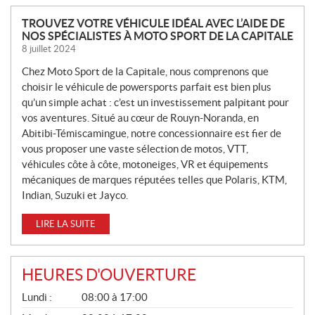
N
TROUVEZ VOTRE VÉHICULE IDÉAL AVEC L’AIDE DE
NOS SPÉCIALISTES À MOTO SPORT DE LA CAPITALE
O
8 juillet 2024
U
V
Chez Moto Sport de la Capitale, nous comprenons que
E
choisir le véhicule de powersports parfait est bien plus
L
qu’un simple achat : c’est un investissement palpitant pour
L
vos aventures. Situé au cœur de Rouyn-Noranda, en
Abitibi-Témiscamingue, notre concessionnaire est fier de
E
vous proposer une vaste sélection de motos, VTT,
S
véhicules côte à côte, motoneiges, VR et équipements
mécaniques de marques réputées telles que Polaris, KTM,
Indian, Suzuki et Jayco.
LIRE LA SUITE
HEURES D'OUVERTURE
G
Lundi :
08:00 à 17:00
É