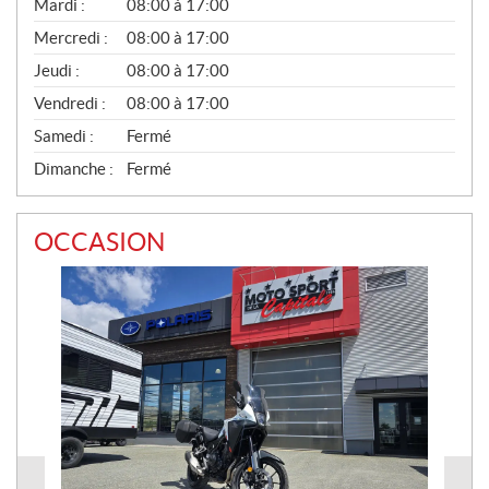
N
Mardi :
08:00 à 17:00
É
Mercredi :
08:00 à 17:00
R
A
Jeudi :
08:00 à 17:00
L
Vendredi :
08:00 à 17:00
Samedi :
Fermé
Dimanche :
Fermé
OCCASION