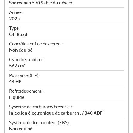
c
Sportsman 570 Sable du désert
i
f
Année :
i
2025
c
Type :
a
Off Road
t
Contrôle actif de descente :
i
Non équipé
o
n
Cylindrée moteur :
s
567 cm³
Puissance (HP) :
44 HP
Refroidissement :
Liquide
Système de carburant/batterie :
Injection électronique de carburant / 340 ADF
Système de frein moteur (EBS) :
Non équipé