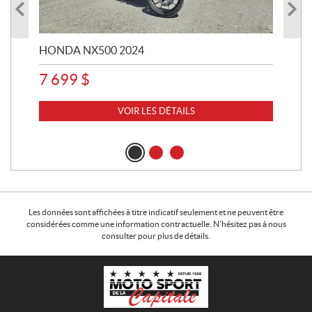
HONDA NX500 2024
STE
7 699
$
15
VOIR LES DÉTAILS
Les données sont affichées à titre indicatif seulement et ne peuvent être
considérées comme une information contractuelle. N'hésitez pas à nous
consulter pour plus de détails.
C
M
o
o
n
t