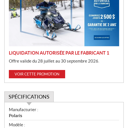
m
o
t
i
o
n
LIQUIDATION AUTORISÉE PAR LE FABRICANT 1
Offre valide du 28 juillet au 30 septembre 2026.
VOIR CETTE PROMOTION
SPÉCIFICATIONS
S
Manufacturier :
p
Polaris
é
Modèle :