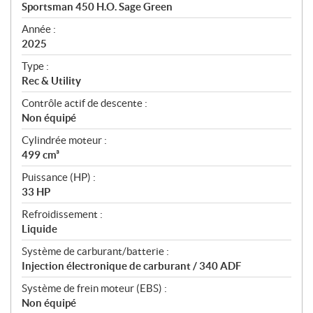
c
Sportsman 450 H.O. Sage Green
i
f
Année :
i
2025
c
Type :
a
Rec & Utility
t
Contrôle actif de descente :
i
Non équipé
o
n
Cylindrée moteur :
s
499 cm³
Puissance (HP) :
33 HP
Refroidissement :
Liquide
Système de carburant/batterie :
Injection électronique de carburant / 340 ADF
Système de frein moteur (EBS) :
Non équipé