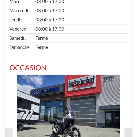
N
Mardi :
08:00 à 17:00
É
Mercredi :
08:00 à 17:00
R
A
Jeudi :
08:00 à 17:00
L
Vendredi :
08:00 à 17:00
Samedi :
Fermé
Dimanche :
Fermé
OCCASION