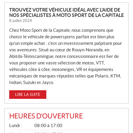
N
TROUVEZ VOTRE VÉHICULE IDÉAL AVEC L’AIDE DE
NOS SPÉCIALISTES À MOTO SPORT DE LA CAPITALE
O
8 juillet 2024
U
V
Chez Moto Sport de la Capitale, nous comprenons que
E
choisir le véhicule de powersports parfait est bien plus
L
qu’un simple achat : c’est un investissement palpitant pour
L
vos aventures. Situé au cœur de Rouyn-Noranda, en
Abitibi-Témiscamingue, notre concessionnaire est fier de
E
vous proposer une vaste sélection de motos, VTT,
S
véhicules côte à côte, motoneiges, VR et équipements
mécaniques de marques réputées telles que Polaris, KTM,
Indian, Suzuki et Jayco.
LIRE LA SUITE
HEURES D'OUVERTURE
G
Lundi :
08:00 à 17:00
É