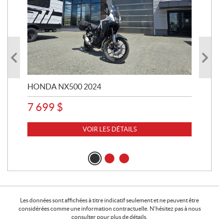
HONDA NX500 2024
STE
7 699
$
15
VOIR LES DÉTAILS
Les données sont affichées à titre indicatif seulement et ne peuvent être
considérées comme une information contractuelle. N'hésitez pas à nous
consulter pour plus de détails.