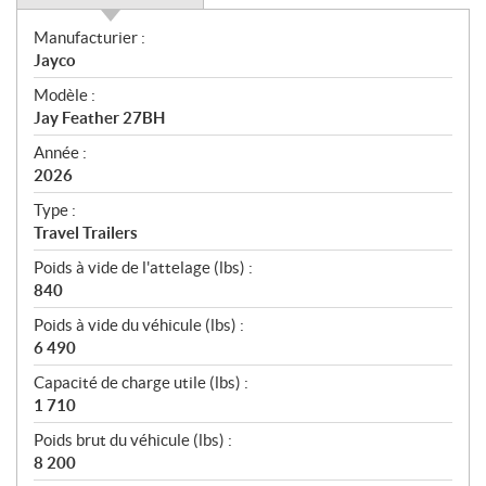
S
Manufacturier :
p
Jayco
é
Modèle :
c
Jay Feather 27BH
i
f
Année :
i
2026
c
Type :
a
Travel Trailers
t
Poids à vide de l'attelage (lbs) :
i
840
o
n
Poids à vide du véhicule (lbs) :
s
6 490
Capacité de charge utile (lbs) :
1 710
Poids brut du véhicule (lbs) :
8 200