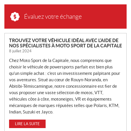
Évaluez votre échange
N
TROUVEZ VOTRE VÉHICULE IDÉAL AVEC L’AIDE DE
NOS SPÉCIALISTES À MOTO SPORT DE LA CAPITALE
O
8 juillet 2024
U
V
Chez Moto Sport de la Capitale, nous comprenons que
E
choisir le véhicule de powersports parfait est bien plus
L
qu’un simple achat : c’est un investissement palpitant pour
L
vos aventures. Situé au cœur de Rouyn-Noranda, en
Abitibi-Témiscamingue, notre concessionnaire est fier de
E
vous proposer une vaste sélection de motos, VTT,
S
véhicules côte à côte, motoneiges, VR et équipements
mécaniques de marques réputées telles que Polaris, KTM,
Indian, Suzuki et Jayco.
LIRE LA SUITE