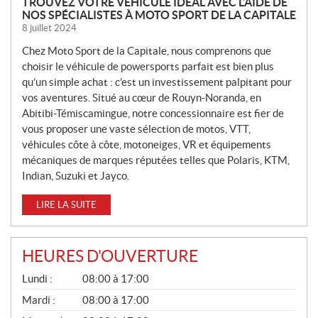
N
TROUVEZ VOTRE VÉHICULE IDÉAL AVEC L’AIDE DE
NOS SPÉCIALISTES À MOTO SPORT DE LA CAPITALE
O
8 juillet 2024
U
V
Chez Moto Sport de la Capitale, nous comprenons que
E
choisir le véhicule de powersports parfait est bien plus
L
qu’un simple achat : c’est un investissement palpitant pour
L
vos aventures. Situé au cœur de Rouyn-Noranda, en
Abitibi-Témiscamingue, notre concessionnaire est fier de
E
vous proposer une vaste sélection de motos, VTT,
S
véhicules côte à côte, motoneiges, VR et équipements
mécaniques de marques réputées telles que Polaris, KTM,
Indian, Suzuki et Jayco.
LIRE LA SUITE
HEURES D'OUVERTURE
G
Lundi :
08:00 à 17:00
É
N
Mardi :
08:00 à 17:00
É