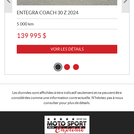
ENTEGRA COACH 30 Z 2024
ST
5 000
km
8 
139 995
$
VOIR LES DÉTAILS
Les données sont affichées à titre indicatif seulement et ne peuvent être
considérées comme une information contractuelle. N'hésitez pas à nous
consulter pour plus de détails.
C
M
o
o
n
t