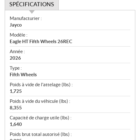
SPÉCIFICATIONS
S
Manufacturier :
p
Jayco
é
Modèle :
c
Eagle HT Fifth Wheels 26REC
i
f
Année :
i
2026
c
Type :
a
Fifth Wheels
t
Poids à vide de l'attelage (lbs) :
i
1,725
o
n
Poids à vide du véhicule (lbs) :
s
8,355
Capacité de charge utile (lbs) :
1,640
Poids brut total autorisé (lbs) :