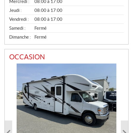
Mercredi :
08:00 à 17:00
R
A
Jeudi :
08:00 à 17:00
L
Vendredi :
08:00 à 17:00
Samedi :
Fermé
Dimanche :
Fermé
OCCASION