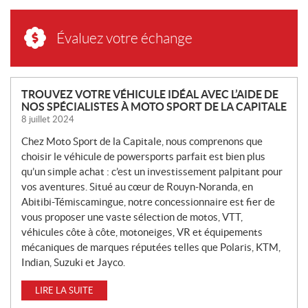
Évaluez votre échange
N
TROUVEZ VOTRE VÉHICULE IDÉAL AVEC L’AIDE DE
NOS SPÉCIALISTES À MOTO SPORT DE LA CAPITALE
O
8 juillet 2024
U
V
Chez Moto Sport de la Capitale, nous comprenons que
E
choisir le véhicule de powersports parfait est bien plus
L
qu’un simple achat : c’est un investissement palpitant pour
L
vos aventures. Situé au cœur de Rouyn-Noranda, en
Abitibi-Témiscamingue, notre concessionnaire est fier de
E
vous proposer une vaste sélection de motos, VTT,
S
véhicules côte à côte, motoneiges, VR et équipements
mécaniques de marques réputées telles que Polaris, KTM,
Indian, Suzuki et Jayco.
LIRE LA SUITE