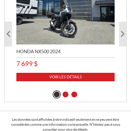
HONDA NX500 2024
STE
7 699
$
15
VOIR LES DÉTAILS
Les données sont affichées à titre indicatif seulement et ne peuvent être
considérées comme une information contractuelle. N'hésitez pas à nous
consulter pour plus de détails.