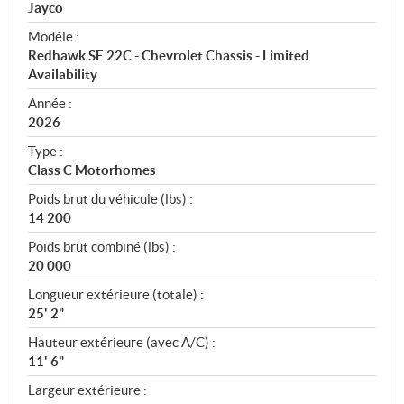
p
Jayco
é
Modèle :
c
Redhawk SE 22C - Chevrolet Chassis - Limited
i
Availability
f
i
Année :
2026
c
a
Type :
t
Class C Motorhomes
i
Poids brut du véhicule (lbs) :
o
14 200
n
s
Poids brut combiné (lbs) :
20 000
Longueur extérieure (totale) :
25' 2"
Hauteur extérieure (avec A/C) :
11' 6"
Largeur extérieure :