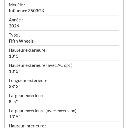
é
Modèle :
c
Influence 3503GK
i
f
Année :
i
2026
c
Type :
a
Fifth Wheels
t
Hauteur extérieure :
i
13' 5"
o
n
Hauteur extérieure (avec AC opt.) :
s
13' 5"
Longueur extérieure :
38' 3"
Largeur extérieure :
8' 5"
Largeur extérieure (avec extension) :
13' 5"
Hauteur intérieure :