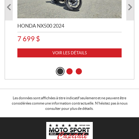
HONDA NX500 2024
STE
7 699
$
15
VOIR LES DÉTAILS
Les données sont affichées à titre indicatif seulement et ne peuvent être
considérées comme une information contractuelle. N'hésitez pas à nous
consulter pour plus de détails.
C
M
o
o
n
t