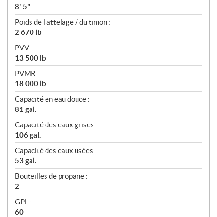
8' 5"
Poids de l'attelage / du timon :
2 670 lb
PVV :
13 500 lb
PVMR :
18 000 lb
Capacité en eau douce :
81 gal.
Capacité des eaux grises :
106 gal.
Capacité des eaux usées :
53 gal.
Bouteilles de propane :
2
GPL :
60