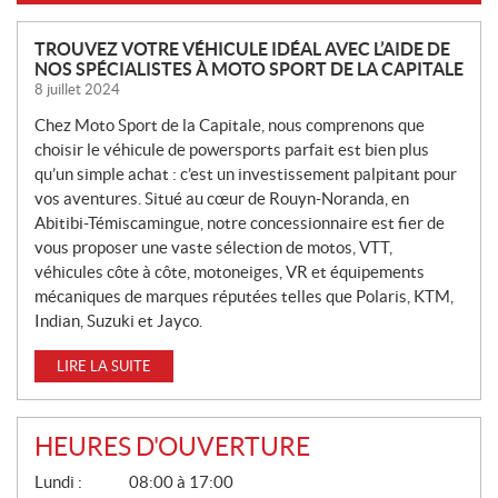
N
TROUVEZ VOTRE VÉHICULE IDÉAL AVEC L’AIDE DE
NOS SPÉCIALISTES À MOTO SPORT DE LA CAPITALE
O
8 juillet 2024
U
V
Chez Moto Sport de la Capitale, nous comprenons que
E
choisir le véhicule de powersports parfait est bien plus
L
qu’un simple achat : c’est un investissement palpitant pour
L
vos aventures. Situé au cœur de Rouyn-Noranda, en
Abitibi-Témiscamingue, notre concessionnaire est fier de
E
vous proposer une vaste sélection de motos, VTT,
S
véhicules côte à côte, motoneiges, VR et équipements
mécaniques de marques réputées telles que Polaris, KTM,
Indian, Suzuki et Jayco.
LIRE LA SUITE
HEURES D'OUVERTURE
G
Lundi :
08:00 à 17:00
É