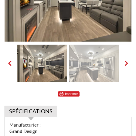
Imprimer
SPÉCIFICATIONS
S
Manufacturier :
p
Grand Design