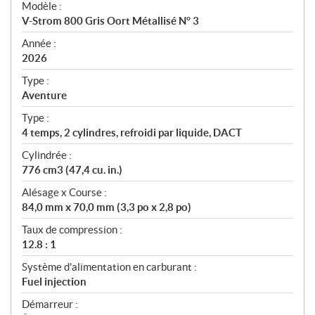
Modèle :
c
V-Strom 800 Gris Oort Métallisé N° 3
i
f
Année :
i
2026
c
Type :
a
Aventure
t
Type :
i
4 temps, 2 cylindres, refroidi par liquide, DACT
o
n
Cylindrée :
s
776 cm3 (47,4 cu. in.)
Alésage x Course :
84,0 mm x 70,0 mm (3,3 po x 2,8 po)
Taux de compression :
12.8 : 1
Système d'alimentation en carburant :
Fuel injection
Démarreur :