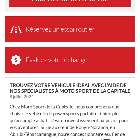
Réservez un essai routier
Évaluez votre échange
N
TROUVEZ VOTRE VÉHICULE IDÉAL AVEC L’AIDE DE
NOS SPÉCIALISTES À MOTO SPORT DE LA CAPITALE
O
8 juillet 2024
U
V
Chez Moto Sport de la Capitale, nous comprenons que
E
choisir le véhicule de powersports parfait est bien plus
L
qu’un simple achat : c’est un investissement palpitant pour
L
vos aventures. Situé au cœur de Rouyn-Noranda, en
Abitibi-Témiscamingue, notre concessionnaire est fier de
E