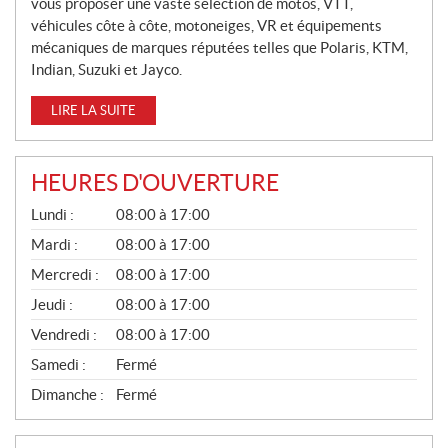
vous proposer une vaste sélection de motos, VTT,
S
véhicules côte à côte, motoneiges, VR et équipements
mécaniques de marques réputées telles que Polaris, KTM,
Indian, Suzuki et Jayco.
LIRE LA SUITE
HEURES D'OUVERTURE
G
Lundi :
08:00 à 17:00
É
N
Mardi :
08:00 à 17:00
É
Mercredi :
08:00 à 17:00
R
A
Jeudi :
08:00 à 17:00
L
Vendredi :
08:00 à 17:00
Samedi :
Fermé
Dimanche :
Fermé