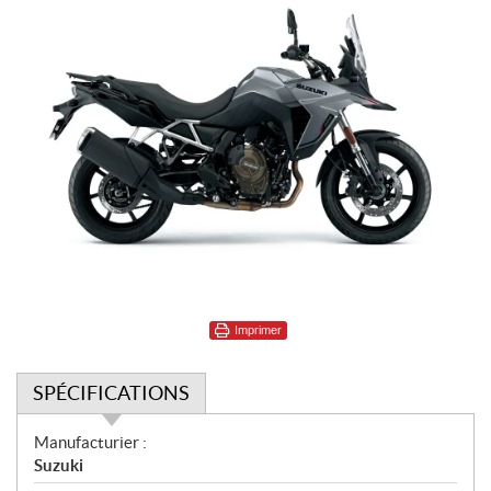
Imprimer
SPÉCIFICATIONS
S
Manufacturier :
p
Suzuki
é