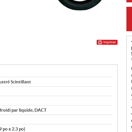
Imprimer
tré Scintillant
efroidi par liquide, DACT
 po x 2.3 po)