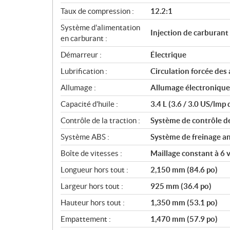
i
Taux de compression :
12.2:1
o
Système d'alimentation
n
Injection de carburant
en carburant :
s
Démarreur :
Électrique
Lubrification :
Circulation forcée des 
Allumage :
Allumage électronique 
Capacité d'huile :
3.4 L (3.6 / 3.0 US/lmp 
Contrôle de la traction :
Système de contrôle de
Système ABS :
Système de freinage a
Boîte de vitesses :
Maillage constant à 6 
Longueur hors tout :
2,150 mm (84.6 po)
Largeur hors tout :
925 mm (36.4 po)
Hauteur hors tout :
1,350 mm (53.1 po)
Empattement :
1,470 mm (57.9 po)