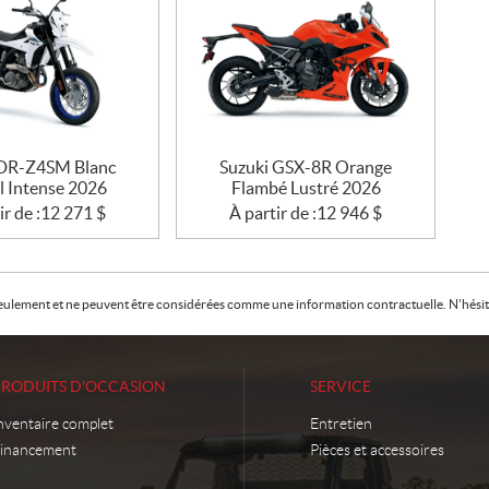
 DR-Z4SM Blanc
Suzuki GSX-8R Orange
l Intense 2026
Flambé Lustré 2026
ir de :
12 271
$
À partir de :
12 946
$
f seulement et ne peuvent être considérées comme une information contractuelle. N'hésite
PRODUITS D'OCCASION
SERVICE
nventaire complet
Entretien
inancement
Pièces et accessoires