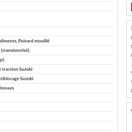
aliments, Puisard mouillé
(transistorisé)
qt)
 traction Suzuki
ntiblocage Suzuki
vitesses