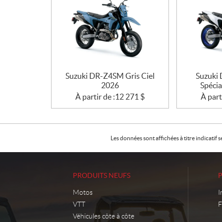
Suzuki DR-Z4SM Gris Ciel
Suzuki
2026
Spécia
À partir de :
12 271
$
À part
Les données sont affichées à titre indicati
PRODUITS NEUFS
Motos
I
VTT
F
Véhicules côte à côte