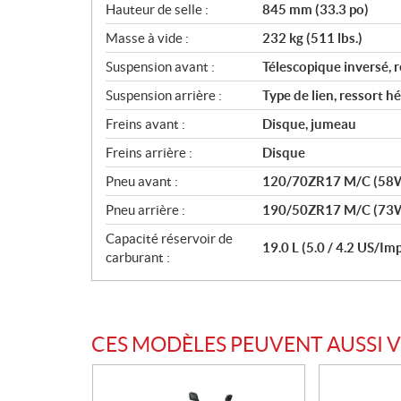
Hauteur de selle :
845 mm (33.3 po)
Masse à vide :
232 kg (511 lbs.)
Suspension avant :
Télescopique inversé, r
Suspension arrière :
Type de lien, ressort hé
Freins avant :
Disque, jumeau
Freins arrière :
Disque
Pneu avant :
120/70ZR17 M/C (58W)
Pneu arrière :
190/50ZR17 M/C (73W)
Capacité réservoir de
19.0 L (5.0 / 4.2 US/Imp
carburant :
CES MODÈLES PEUVENT AUSSI 