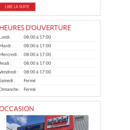
LIRE LA SUITE
HEURES D'OUVERTURE
G
Lundi :
08:00 à 17:00
É
N
Mardi :
08:00 à 17:00
É
Mercredi :
08:00 à 17:00
R
A
Jeudi :
08:00 à 17:00
L
Vendredi :
08:00 à 17:00
Samedi :
Fermé
Dimanche :
Fermé
OCCASION