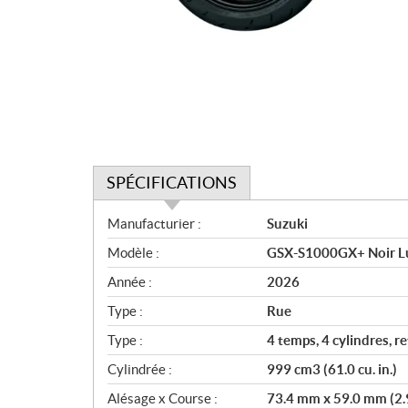
SPÉCIFICATIONS
S
Manufacturier :
Suzuki
p
Modèle :
GSX-S1000GX+ Noir Lus
é
c
Année :
2026
i
Type :
Rue
f
i
Type :
4 temps, 4 cylindres, r
c
Cylindrée :
999 cm3 (61.0 cu. in.)
a
Alésage x Course :
73.4 mm x 59.0 mm (2.9
t