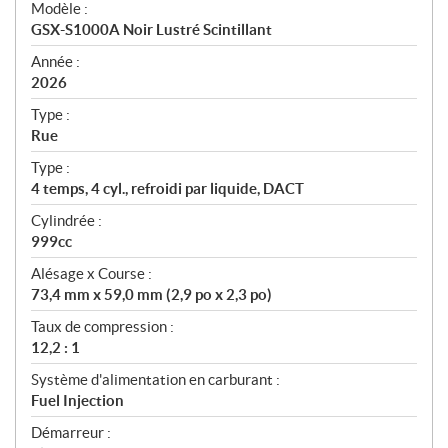
Modèle :
c
GSX-S1000A Noir Lustré Scintillant
i
f
Année :
i
2026
c
Type :
a
Rue
t
Type :
i
4 temps, 4 cyl., refroidi par liquide, DACT
o
n
Cylindrée :
s
999cc
Alésage x Course :
73,4 mm x 59,0 mm (2,9 po x 2,3 po)
Taux de compression :
12,2 : 1
Système d'alimentation en carburant :
Fuel Injection
Démarreur :