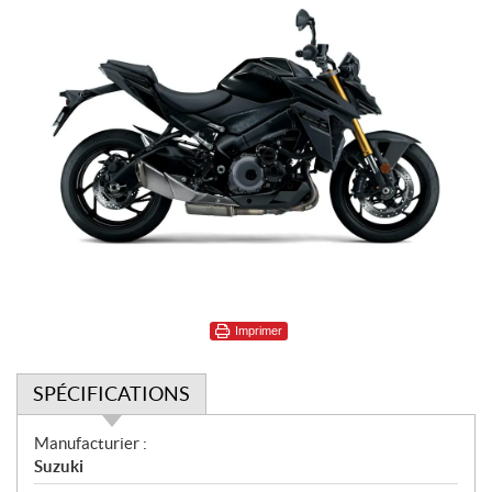
Imprimer
SPÉCIFICATIONS
S
Manufacturier :
p
Suzuki
é