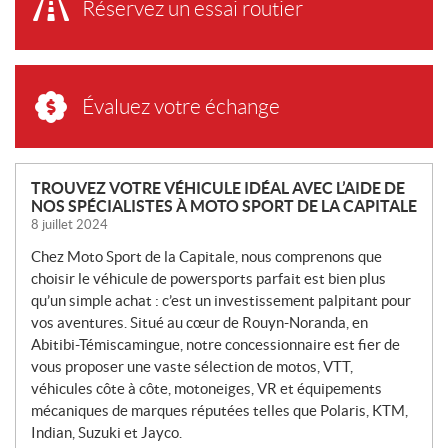
Réservez un essai routier
Évaluez votre échange
N
TROUVEZ VOTRE VÉHICULE IDÉAL AVEC L’AIDE DE
NOS SPÉCIALISTES À MOTO SPORT DE LA CAPITALE
O
8 juillet 2024
U
V
Chez Moto Sport de la Capitale, nous comprenons que
E
choisir le véhicule de powersports parfait est bien plus
L
qu’un simple achat : c’est un investissement palpitant pour
L
vos aventures. Situé au cœur de Rouyn-Noranda, en
Abitibi-Témiscamingue, notre concessionnaire est fier de
E
vous proposer une vaste sélection de motos, VTT,
S
véhicules côte à côte, motoneiges, VR et équipements
mécaniques de marques réputées telles que Polaris, KTM,
Indian, Suzuki et Jayco.