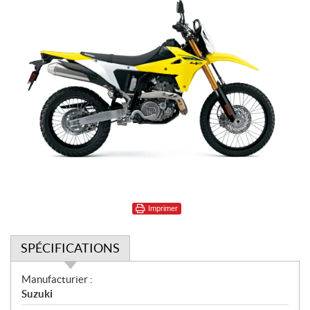
Imprimer
SPÉCIFICATIONS
S
Manufacturier :
p
Suzuki
é