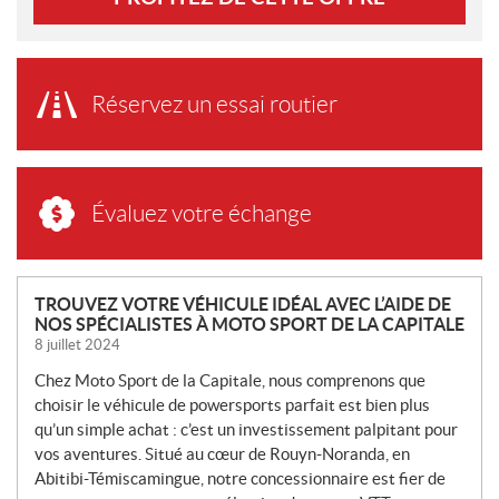
Réservez un essai routier
Évaluez votre échange
N
TROUVEZ VOTRE VÉHICULE IDÉAL AVEC L’AIDE DE
NOS SPÉCIALISTES À MOTO SPORT DE LA CAPITALE
O
8 juillet 2024
U
V
Chez Moto Sport de la Capitale, nous comprenons que
E
choisir le véhicule de powersports parfait est bien plus
L
qu’un simple achat : c’est un investissement palpitant pour
L
vos aventures. Situé au cœur de Rouyn-Noranda, en
Abitibi-Témiscamingue, notre concessionnaire est fier de
E