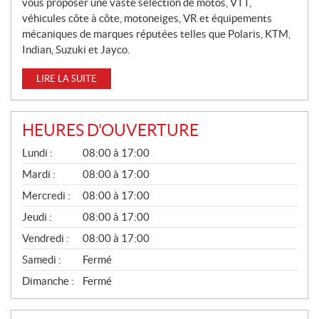
vous proposer une vaste sélection de motos, VTT,
S
véhicules côte à côte, motoneiges, VR et équipements
mécaniques de marques réputées telles que Polaris, KTM,
Indian, Suzuki et Jayco.
LIRE LA SUITE
HEURES D'OUVERTURE
G
Lundi :
08:00 à 17:00
É
N
Mardi :
08:00 à 17:00
É
Mercredi :
08:00 à 17:00
R
A
Jeudi :
08:00 à 17:00
L
Vendredi :
08:00 à 17:00
Samedi :
Fermé
Dimanche :
Fermé