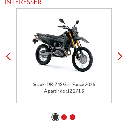
INTÉRESSER
26
Suzuki DR-Z4S Gris Foncé 2026
S
À partir de :
12 271
$