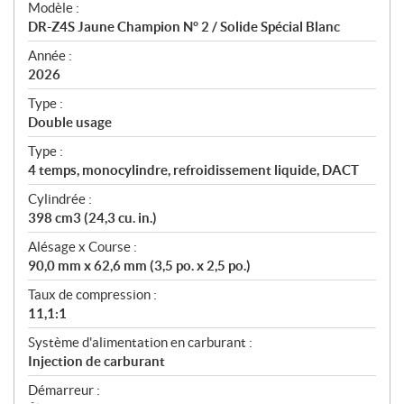
Modèle :
c
DR-Z4S Jaune Champion N° 2 / Solide Spécial Blanc
i
f
Année :
i
2026
c
Type :
a
Double usage
t
Type :
i
4 temps, monocylindre, refroidissement liquide, DACT
o
n
Cylindrée :
s
398 cm3 (24,3 cu. in.)
Alésage x Course :
90,0 mm x 62,6 mm (3,5 po. x 2,5 po.)
Taux de compression :
11,1:1
Système d'alimentation en carburant :
Injection de carburant
Démarreur :