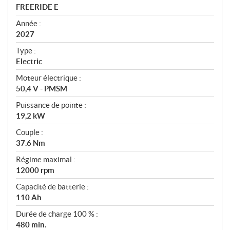
c
FREERIDE E
i
f
Année :
i
2027
c
Type :
a
Electric
t
Moteur électrique :
i
50,4 V - PMSM
o
n
Puissance de pointe :
s
19,2 kW
Couple :
37.6 Nm
Régime maximal :
12000 rpm
Capacité de batterie :
110 Ah
Durée de charge 100 % :
480 min.