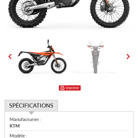
Imprimer
SPÉCIFICATIONS
S
Manufacturier :
p
KTM
é
Modèle :