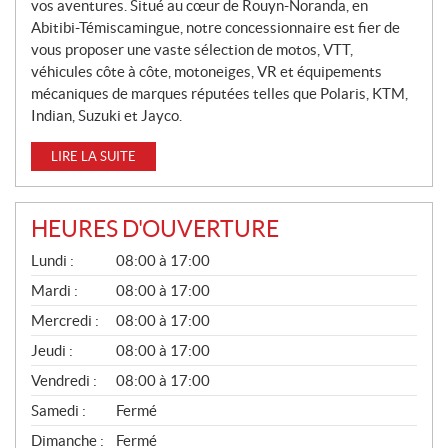
L
vos aventures. Situé au cœur de Rouyn-Noranda, en
Abitibi-Témiscamingue, notre concessionnaire est fier de
E
vous proposer une vaste sélection de motos, VTT,
S
véhicules côte à côte, motoneiges, VR et équipements
mécaniques de marques réputées telles que Polaris, KTM,
Indian, Suzuki et Jayco.
LIRE LA SUITE
HEURES D'OUVERTURE
G
Lundi :
08:00 à 17:00
É
N
Mardi :
08:00 à 17:00
É
Mercredi :
08:00 à 17:00
R
A
Jeudi :
08:00 à 17:00
L
Vendredi :
08:00 à 17:00
Samedi :
Fermé
Dimanche :
Fermé