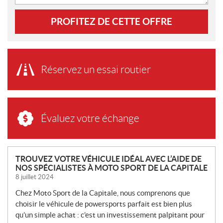
PROFITEZ DE CETTE OFFRE
Réservez un essai routier
Évaluez votre échange
N
TROUVEZ VOTRE VÉHICULE IDÉAL AVEC L’AIDE DE
NOS SPÉCIALISTES À MOTO SPORT DE LA CAPITALE
O
8 juillet 2024
U
V
Chez Moto Sport de la Capitale, nous comprenons que
E
choisir le véhicule de powersports parfait est bien plus
L
qu’un simple achat : c’est un investissement palpitant pour