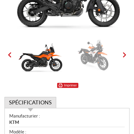
Imprimer
SPÉCIFICATIONS
S
Manufacturier :
p
KTM
é
Modèle :