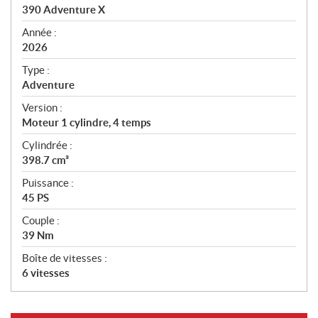
c
390 Adventure X
i
f
Année :
i
2026
c
Type :
a
Adventure
t
Version :
i
Moteur 1 cylindre, 4 temps
o
n
Cylindrée :
s
398.7 cm³
Puissance :
45 PS
Couple :
39 Nm
Boîte de vitesses :
6 vitesses