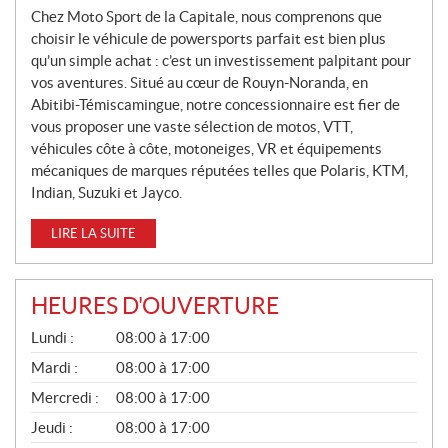
V
Chez Moto Sport de la Capitale, nous comprenons que
E
choisir le véhicule de powersports parfait est bien plus
L
qu’un simple achat : c’est un investissement palpitant pour
L
vos aventures. Situé au cœur de Rouyn-Noranda, en
Abitibi-Témiscamingue, notre concessionnaire est fier de
E
vous proposer une vaste sélection de motos, VTT,
S
véhicules côte à côte, motoneiges, VR et équipements
mécaniques de marques réputées telles que Polaris, KTM,
Indian, Suzuki et Jayco.
LIRE LA SUITE
HEURES D'OUVERTURE
G
Lundi :
08:00 à 17:00
É
N
Mardi :
08:00 à 17:00
É
Mercredi :
08:00 à 17:00
R
A
Jeudi :
08:00 à 17:00
L