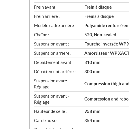
Frein avant :
Frein à disque
Frein arrière :
Freins à disque
Modèle cadre arrière :
Polyamide renforcé e
Chaîne :
520, Non-sealed
Suspension avant :
Fourche inversée WP 
Suspension arrière :
Amortisseur WP XACT a
Débattement avant :
310 mm
Débattement arrière :
300 mm
Suspension avant -
Compression (high and
Réglage :
Suspension avant -
Compression and rebo
Réglage :
Hauteur de selle :
958 mm
Garde au sol :
354 mm