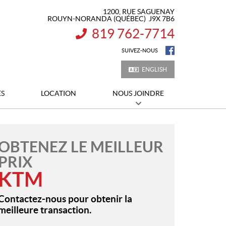
1200, RUE SAGUENAY
ROUYN-NORANDA
(QUÉBEC)
J9X 7B6
819 762-7714
INFORMATION :
SUIVEZ-NOUS
ENGLISH
ES
LOCATION
NOUS JOINDRE
OBTENEZ LE MEILLEUR
PRIX
KTM
Contactez-nous pour obtenir la
meilleure transaction.