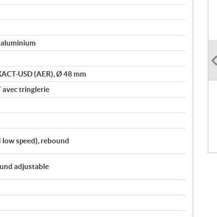
n aluminium
XACT-USD (AER), Ø 48 mm
vec tringlerie
 low speed), rebound
und adjustable