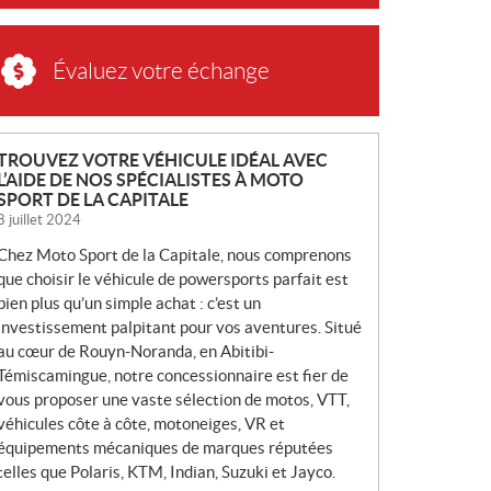
Évaluez votre échange
N
TROUVEZ VOTRE VÉHICULE IDÉAL AVEC
L’AIDE DE NOS SPÉCIALISTES À MOTO
O
SPORT DE LA CAPITALE
U
8 juillet 2024
V
Chez Moto Sport de la Capitale, nous comprenons
E
que choisir le véhicule de powersports parfait est
L
bien plus qu’un simple achat : c’est un
L
investissement palpitant pour vos aventures. Situé
E
au cœur de Rouyn-Noranda, en Abitibi-
S
Témiscamingue, notre concessionnaire est fier de
vous proposer une vaste sélection de motos, VTT,
véhicules côte à côte, motoneiges, VR et
équipements mécaniques de marques réputées
telles que Polaris, KTM, Indian, Suzuki et Jayco.