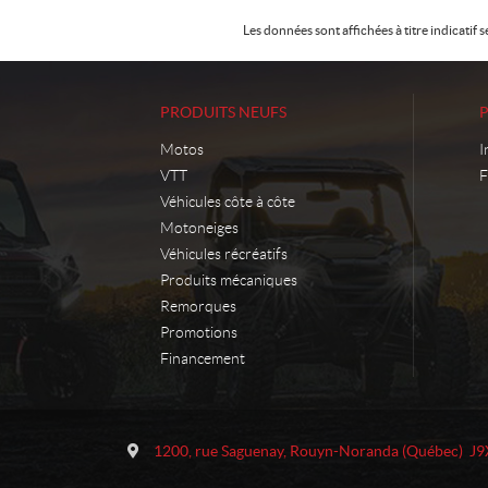
Les données sont affichées à titre indicati
PRODUITS NEUFS
Motos
I
VTT
F
Véhicules côte à côte
Motoneiges
Véhicules récréatifs
Produits mécaniques
Remorques
Promotions
Financement
C
M
o
o
1200, rue Saguenay
,
Rouyn-Noranda
(Québec)
J9
n
t