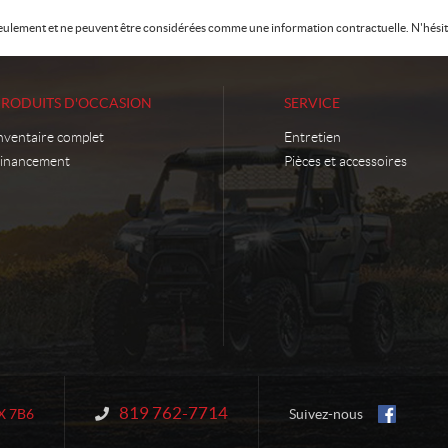
f seulement et ne peuvent être considérées comme une information contractuelle. N'hésite
PRODUITS D'OCCASION
SERVICE
nventaire complet
Entretien
inancement
Pièces et accessoires
819 762-7714
Information :
X 7B6
Suivez-nous