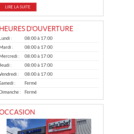
LIRE LA SUITE
HEURES D'OUVERTURE
G
Lundi :
08:00 à 17:00
É
N
Mardi :
08:00 à 17:00
É
Mercredi :
08:00 à 17:00
R
A
Jeudi :
08:00 à 17:00
L
Vendredi :
08:00 à 17:00
Samedi :
Fermé
Dimanche :
Fermé
OCCASION