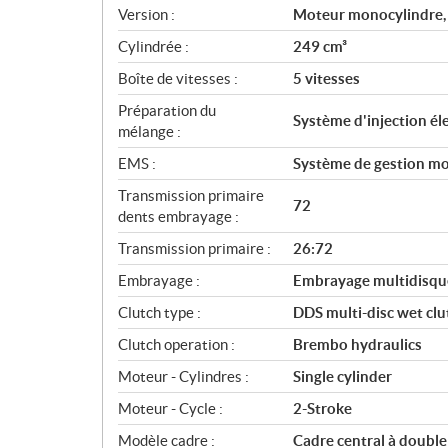
i
Version :
Moteur monocylindre,
c
Cylindrée :
249 cm³
a
Boîte de vitesses :
5 vitesses
t
i
Préparation du
Système d'injection él
o
mélange :
n
EMS :
Système de gestion mo
s
Transmission primaire
72
dents embrayage :
Transmission primaire :
26:72
Embrayage :
Embrayage multidisque
Clutch type :
DDS multi-disc wet clu
Clutch operation :
Brembo hydraulics
Moteur - Cylindres :
Single cylinder
Moteur - Cycle :
2-Stroke
Modèle cadre :
Cadre central à doubl