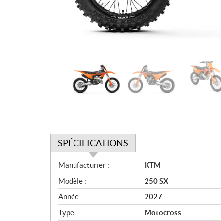
SPÉCIFICATIONS
S
Manufacturier :
KTM
p
Modèle :
250 SX
é
c
Année :
2027
i
Type :
Motocross
f