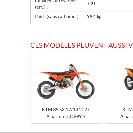
Capacité du réservoir
7.2 l
(env.) :
Poids (sans carburant) :
99.4 kg
CES MODÈLES PEUVENT AUSSI 
KTM 85 SX 17/14 2027
KTM 
À partir de :
8 899
$
À part