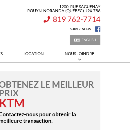
1200, RUE SAGUENAY
ROUYN-NORANDA
(QUÉBEC)
J9X 7B6
819 762-7714
INFORMATION :
SUIVEZ-NOUS
ENGLISH
ES
LOCATION
NOUS JOINDRE
OBTENEZ LE MEILLEUR
PRIX
KTM
Contactez-nous pour obtenir la
meilleure transaction.