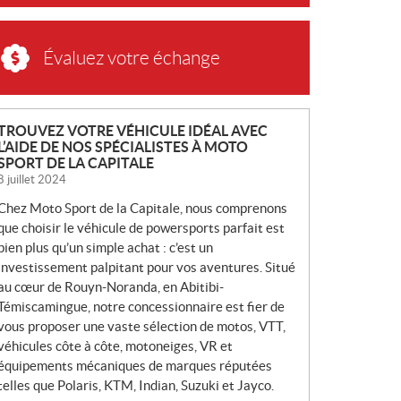
Évaluez votre échange
N
TROUVEZ VOTRE VÉHICULE IDÉAL AVEC
L’AIDE DE NOS SPÉCIALISTES À MOTO
O
SPORT DE LA CAPITALE
U
8 juillet 2024
V
Chez Moto Sport de la Capitale, nous comprenons
E
que choisir le véhicule de powersports parfait est
L
bien plus qu’un simple achat : c’est un
L
investissement palpitant pour vos aventures. Situé
E
au cœur de Rouyn-Noranda, en Abitibi-
S
Témiscamingue, notre concessionnaire est fier de
vous proposer une vaste sélection de motos, VTT,
véhicules côte à côte, motoneiges, VR et
équipements mécaniques de marques réputées
telles que Polaris, KTM, Indian, Suzuki et Jayco.