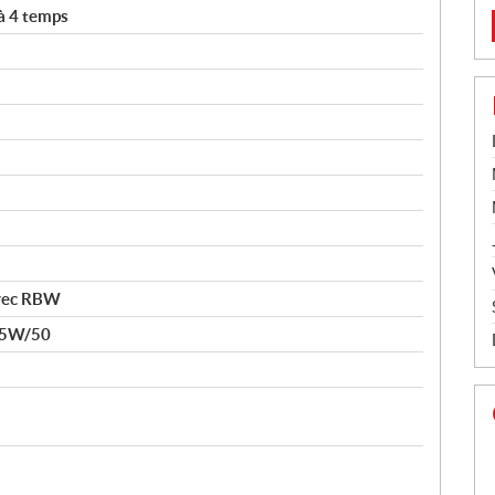
à 4 temps
vec RBW
15W/50