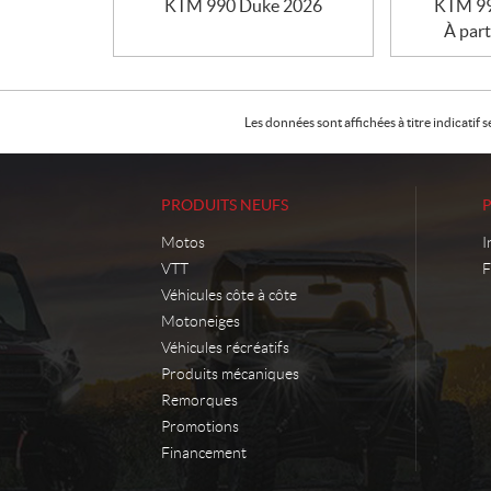
KTM 990 Duke 2026
KTM 99
À part
Les données sont affichées à titre indicati
PRODUITS NEUFS
Motos
I
VTT
F
Véhicules côte à côte
Motoneiges
Véhicules récréatifs
Produits mécaniques
Remorques
Promotions
Financement