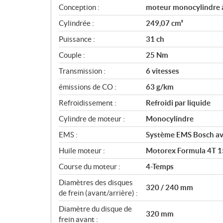
i
Conception :
moteur monocylindre 
c
Cylindrée :
249,07 cm³
a
Puissance :
31 ch
t
i
Couple :
25 Nm
o
Transmission :
6 vitesses
n
s
émissions de CO :
63 g/km
Refroidissement :
Refroidi par liquide
Cylindre de moteur :
Monocylindre
EMS :
Système EMS Bosch a
Huile moteur :
Motorex Formula 4T 
Course du moteur :
4-Temps
Diamètres des disques
320 / 240 mm
de frein (avant/arrière) :
Diamètre du disque de
320 mm
frein avant :