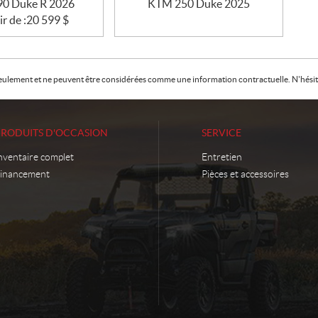
0 Duke R 2026
KTM 250 Duke 2025
ir de :
20 599
$
f seulement et ne peuvent être considérées comme une information contractuelle. N'hésite
PRODUITS D'OCCASION
SERVICE
nventaire complet
Entretien
inancement
Pièces et accessoires