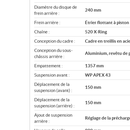
Diamètre du disque de
240 mm
frein arrière :
Frein arrière :
Étrier flottant à pisto
Chaîne :
520 X-Ring
Conception du cadre :
Cadre en treillis en ac
Conception du sous-
Aluminium, revêtu de 
châssis arrière :
Empattement :
1357 mm
Suspension avant :
WP APEX 43
Déplacement de la
150 mm
suspension (avant) :
Déplacement de la
150 mm
suspension (arrière) :
Ajout de suspension
Réglage de la précharg
arrière :