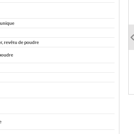
n unique
ier, revêtu de poudre
poudre
e