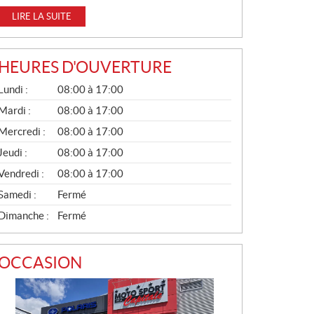
LIRE LA SUITE
HEURES D'OUVERTURE
G
Lundi :
08:00 à 17:00
É
N
Mardi :
08:00 à 17:00
É
Mercredi :
08:00 à 17:00
R
A
Jeudi :
08:00 à 17:00
L
Vendredi :
08:00 à 17:00
Samedi :
Fermé
Dimanche :
Fermé
OCCASION