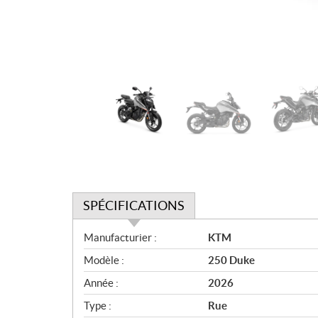
SPÉCIFICATIONS
S
Manufacturier :
KTM
p
Modèle :
250 Duke
é
c
Année :
2026
i
Type :
Rue
f