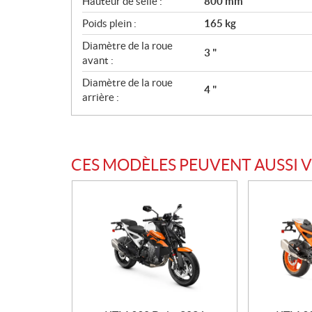
Hauteur de selle :
800 mm
Poids plein :
165 kg
Diamètre de la roue
3 "
avant :
Diamètre de la roue
4 "
arrière :
CES MODÈLES PEUVENT AUSSI 