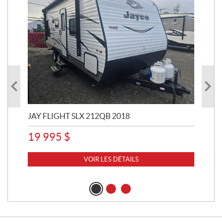
JAY FLIGHT SLX 212QB 2018
EN
19 995
$
5 0
13
VOIR LES DÉTAILS