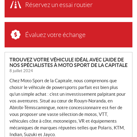
Réservez un essai routier
Évaluez votre échange
N
TROUVEZ VOTRE VÉHICULE IDÉAL AVEC L’AIDE DE
NOS SPÉCIALISTES À MOTO SPORT DE LA CAPITALE
O
8 juillet 2024
U
V
Chez Moto Sport de la Capitale, nous comprenons que
E
choisir le véhicule de powersports parfait est bien plus
L
qu’un simple achat : c’est un investissement palpitant pour
L
vos aventures. Situé au cœur de Rouyn-Noranda, en
Abitibi-Témiscamingue, notre concessionnaire est fier de
E
vous proposer une vaste sélection de motos, VTT,
S
véhicules côte à côte, motoneiges, VR et équipements
mécaniques de marques réputées telles que Polaris, KTM,
Indian, Suzuki et Jayco.