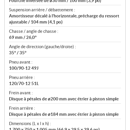
Fourche inversée de ø30 mm / 100 mm (3,9 po)
Suspension arrière / débattement :
Amortisseur décalé à l’horizontale, précharge du ressort
ajustable / 104 mm (4,1 po)
Chasse / angle de chasse :
69 mm / 26,0°
Angle de direction (gauche/droite) :
35° / 35°
Pneu avant :
100/90-12 49J
Pneu arrière :
120/70-12 51L
Frein avant :
Disque à pétales de ø200 mm avec étrier à piston simple
Frein arrière :
Disque à pétales de ø184 mm avec étrier à piston simple
Dimensions (L x l x h) :
1 700 x 750 x 1 005 mm (66,9 x 29,5 x 39,6 po)