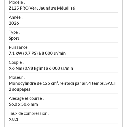
Modèle :
c
Z125 PRO Vert Jaunâtre Métallisé
i
f
Année :
i
2026
c
Type :
a
Sport
t
Puissance :
i
7,1 kW {9,7 PS} à 8 000 tr/min
o
n
Couple :
s
9,6 Nm {0,98 kgfm} à 6 000 tr/min
Moteur :
Monocylindre de 125 cm³, refroidi par air, 4 temps, SACT
2 soupapes
Alésage et course :
56,0 x 50,6 mm
Taux de compression :
9,8:1