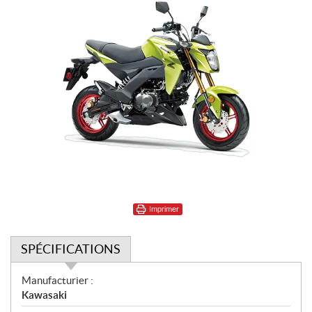
Imprimer
SPÉCIFICATIONS
S
Manufacturier :
p
Kawasaki
é