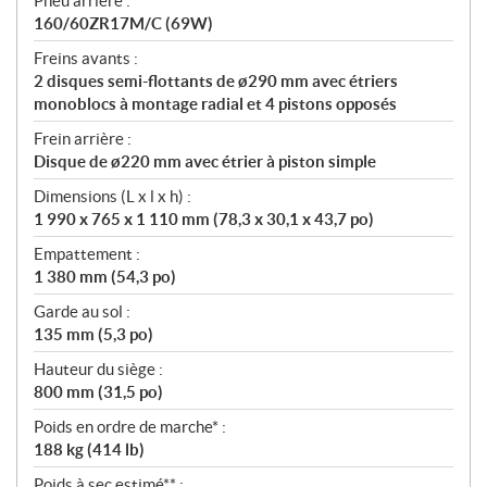
Pneu arrière :
160/60ZR17M/C (69W)
Freins avants :
2 disques semi-flottants de ø290 mm avec étriers
monoblocs à montage radial et 4 pistons opposés
Frein arrière :
Disque de ø220 mm avec étrier à piston simple
Dimensions (L x l x h) :
1 990 x 765 x 1 110 mm (78,3 x 30,1 x 43,7 po)
Empattement :
1 380 mm (54,3 po)
Garde au sol :
135 mm (5,3 po)
Hauteur du siège :
800 mm (31,5 po)
Poids en ordre de marche* :
188 kg (414 lb)
Poids à sec estimé** :