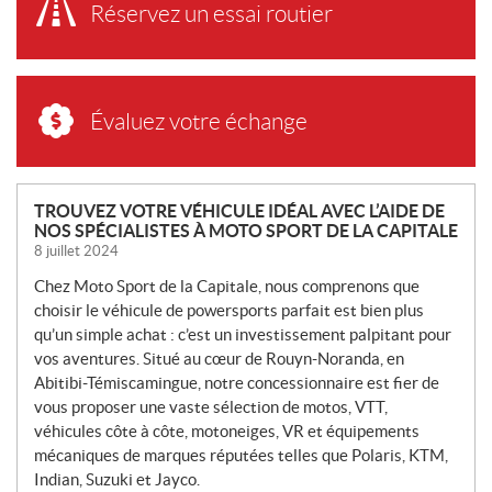
Réservez un essai routier
Évaluez votre échange
N
TROUVEZ VOTRE VÉHICULE IDÉAL AVEC L’AIDE DE
NOS SPÉCIALISTES À MOTO SPORT DE LA CAPITALE
O
8 juillet 2024
U
V
Chez Moto Sport de la Capitale, nous comprenons que
E
choisir le véhicule de powersports parfait est bien plus
L
qu’un simple achat : c’est un investissement palpitant pour
L
vos aventures. Situé au cœur de Rouyn-Noranda, en
Abitibi-Témiscamingue, notre concessionnaire est fier de
E
vous proposer une vaste sélection de motos, VTT,
S
véhicules côte à côte, motoneiges, VR et équipements
mécaniques de marques réputées telles que Polaris, KTM,
Indian, Suzuki et Jayco.