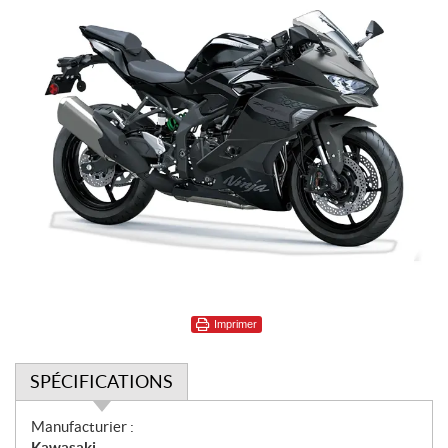
Imprimer
SPÉCIFICATIONS
S
Manufacturier :
p
Kawasaki