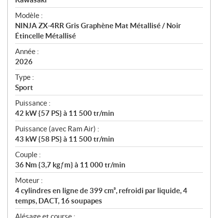
é
Modèle :
c
NINJA ZX-4RR Gris Graphène Mat Métallisé / Noir
i
Étincelle Métallisé
f
i
Année :
2026
c
a
Type :
t
Sport
i
Puissance :
o
42 kW {57 PS} à 11 500 tr/min
n
s
Puissance (avec Ram Air) :
43 kW {58 PS} à 11 500 tr/min
Couple :
36 Nm {3,7 kgƒm} à 11 000 tr/min
Moteur :
4 cylindres en ligne de 399 cm³, refroidi par liquide, 4
temps, DACT, 16 soupapes
Alésage et course :