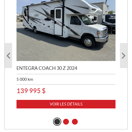
ENTEGRA COACH 30 Z 2024
ST
5 000
km
8 
139 995
$
VOIR LES DÉTAILS