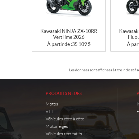
Kawasaki NINJA ZX-10RR
Kawasak
Vert lime 2026
Fluo
À partir de :
35 109
$
À part
Les données sont affichées à titre indicati
PRODUITS NEUFS
Motos
I
VTT
F
Véhicules côte à côte
Motoneiges
Véhicules récréatifs