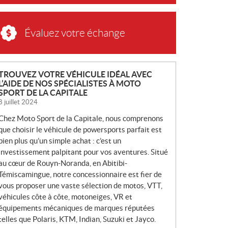
Évaluez votre échange
N
TROUVEZ VOTRE VÉHICULE IDÉAL AVEC
L’AIDE DE NOS SPÉCIALISTES À MOTO
O
SPORT DE LA CAPITALE
U
8 juillet 2024
V
Chez Moto Sport de la Capitale, nous comprenons
E
que choisir le véhicule de powersports parfait est
L
bien plus qu’un simple achat : c’est un
L
investissement palpitant pour vos aventures. Situé
E
au cœur de Rouyn-Noranda, en Abitibi-
S
Témiscamingue, notre concessionnaire est fier de
vous proposer une vaste sélection de motos, VTT,
véhicules côte à côte, motoneiges, VR et
équipements mécaniques de marques réputées
telles que Polaris, KTM, Indian, Suzuki et Jayco.