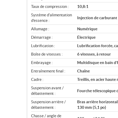
o
Taux de compression :
10,8:1
n
s
Système d'alimentation
Injection de carburant
d'essence :
Allumage :
Numérique
Démarrage :
Électrique
Lubrification :
Lubrification forcée, c
Boîte de vitesses :
6 vitesses, à retour
Embrayage :
Multidisque en bain d’
Entraînement final :
Chaîne
Cadre :
Treillis, en acier haute
Suspension avant /
Fourche télescopique 
débattement :
Suspension arrière /
Bras arrière horizontal
débattement :
130 mm (5,1 po)
Chasse / angle de