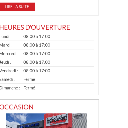
LIRE LA SUITE
HEURES D'OUVERTURE
G
Lundi :
08:00 à 17:00
É
N
Mardi :
08:00 à 17:00
É
Mercredi :
08:00 à 17:00
R
A
Jeudi :
08:00 à 17:00
L
Vendredi :
08:00 à 17:00
Samedi :
Fermé
Dimanche :
Fermé
OCCASION