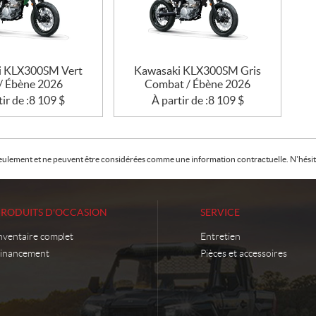
i KLX300SM Vert
Kawasaki KLX300SM Gris
 / Ébène 2026
Combat / Ébène 2026
ir de :
8 109
$
À partir de :
8 109
$
f seulement et ne peuvent être considérées comme une information contractuelle. N'hésite
PRODUITS D'OCCASION
SERVICE
nventaire complet
Entretien
inancement
Pièces et accessoires