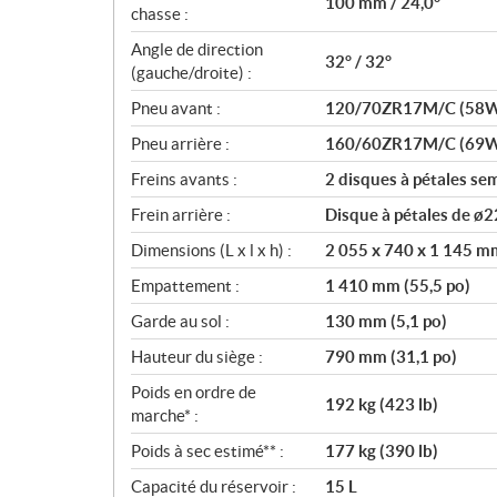
100 mm / 24,0°
chasse :
Angle de direction
32° / 32°
(gauche/droite) :
Pneu avant :
120/70ZR17M/C (58
Pneu arrière :
160/60ZR17M/C (69
Freins avants :
2 disques à pétales se
Frein arrière :
Disque à pétales de ø2
Dimensions (L x l x h) :
2 055 x 740 x 1 145 mm
Empattement :
1 410 mm (55,5 po)
Garde au sol :
130 mm (5,1 po)
Hauteur du siège :
790 mm (31,1 po)
Poids en ordre de
192 kg (423 lb)
marche* :
Poids à sec estimé** :
177 kg (390 lb)
Capacité du réservoir :
15 L