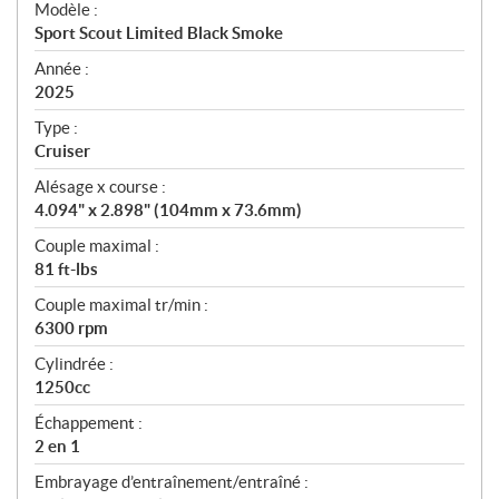
Modèle :
c
Sport Scout Limited Black Smoke
i
f
Année :
i
2025
c
Type :
a
Cruiser
t
Alésage x course :
i
4.094" x 2.898" (104mm x 73.6mm)
o
n
Couple maximal :
s
81 ft-lbs
Couple maximal tr/min :
6300 rpm
Cylindrée :
1250cc
Échappement :
2 en 1
Embrayage d’entraînement/entraîné :