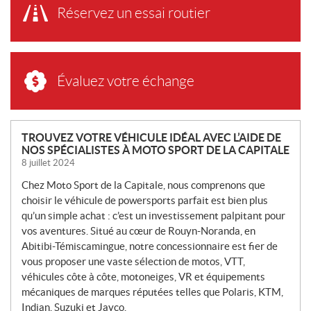
Réservez un essai routier
Évaluez votre échange
N
TROUVEZ VOTRE VÉHICULE IDÉAL AVEC L’AIDE DE
NOS SPÉCIALISTES À MOTO SPORT DE LA CAPITALE
O
8 juillet 2024
U
V
Chez Moto Sport de la Capitale, nous comprenons que
E
choisir le véhicule de powersports parfait est bien plus
L
qu’un simple achat : c’est un investissement palpitant pour
L
vos aventures. Situé au cœur de Rouyn-Noranda, en
Abitibi-Témiscamingue, notre concessionnaire est fier de
E
vous proposer une vaste sélection de motos, VTT,
S
véhicules côte à côte, motoneiges, VR et équipements
mécaniques de marques réputées telles que Polaris, KTM,
Indian, Suzuki et Jayco.