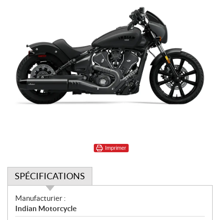
Imprimer
SPÉCIFICATIONS
S
Manufacturier :
p
Indian Motorcycle
é