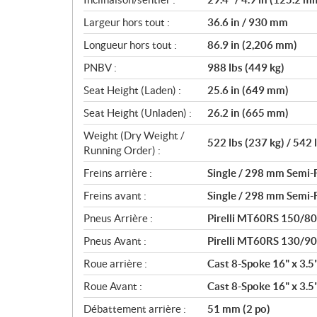
Largeur hors tout :
36.6 in / 930 mm
Longueur hors tout :
86.9 in (2,206 mm)
PNBV :
988 lbs (449 kg)
Seat Height (Laden) :
25.6 in (649 mm)
Seat Height (Unladen) :
26.2 in (665 mm)
Weight (Dry Weight /
522 lbs (237 kg) / 542 
Running Order) :
Freins arrière :
Single / 298 mm Semi-F
Freins avant :
Single / 298 mm Semi-F
Pneus Arrière :
Pirelli MT60RS 150/8
Pneus Avant :
Pirelli MT60RS 130/9
Roue arrière :
Cast 8-Spoke 16" x 3.5
Roue Avant :
Cast 8-Spoke 16" x 3.5
Débattement arrière :
51 mm (2 po)