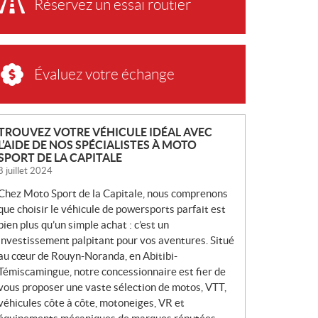
Réservez un essai routier
Évaluez votre échange
N
TROUVEZ VOTRE VÉHICULE IDÉAL AVEC
L’AIDE DE NOS SPÉCIALISTES À MOTO
O
SPORT DE LA CAPITALE
U
8 juillet 2024
V
Chez Moto Sport de la Capitale, nous comprenons
E
que choisir le véhicule de powersports parfait est
L
bien plus qu’un simple achat : c’est un
L
investissement palpitant pour vos aventures. Situé
E
au cœur de Rouyn-Noranda, en Abitibi-
S
Témiscamingue, notre concessionnaire est fier de
vous proposer une vaste sélection de motos, VTT,
véhicules côte à côte, motoneiges, VR et