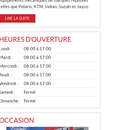
équipements mécaniques de marques réputées
telles que Polaris, KTM, Indian, Suzuki et Jayco.
LIRE LA SUITE
HEURES D'OUVERTURE
G
Lundi :
08:00 à 17:00
É
N
Mardi :
08:00 à 17:00
É
Mercredi :
08:00 à 17:00
R
A
Jeudi :
08:00 à 17:00
L
Vendredi :
08:00 à 17:00
Samedi :
Fermé
Dimanche :
Fermé
OCCASION