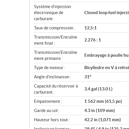
Système d’injection
électronique de
Closed loop fuel injec
carburant :
Taux de compression :
12,5:1
Transmission/Entraîne
2.276 : 1
ment final :
Transmission/Entraîne
Embrayage à poulie h
ment primaire :
Type de moteur :
Bicylindre en V à refro
Angle d’inclinaison :
31°
Capacité du réservoir à
3.4 gal (13.0 L)
carburant :
Empattement :
1 562 mm (61,5 po)
Garde au sol :
4.3 in (109 mm)
Hauteur hors tout :
42.2 in (1,071 mm)
Inclinaison/sentier :
29.4° / 4.9 in (125.2 m