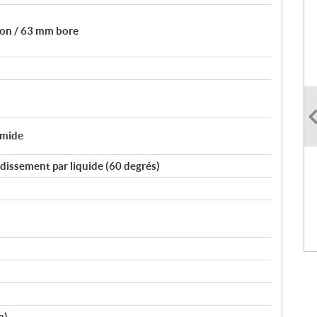
tion / 63 mm bore
umide
idissement par liquide (60 degrés)
m)