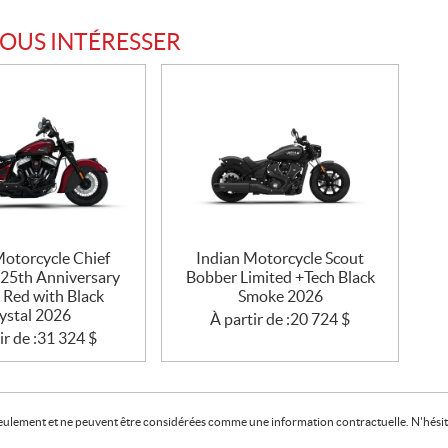
VOUS INTÉRESSER
Motorcycle Chief
Indian Motorcycle Scout
125th Anniversary
Bobber Limited +Tech Black
 Red with Black
Smoke 2026
ystal 2026
À partir de :
20 724
$
ir de :
31 324
$
f seulement et ne peuvent être considérées comme une information contractuelle. N'hésite