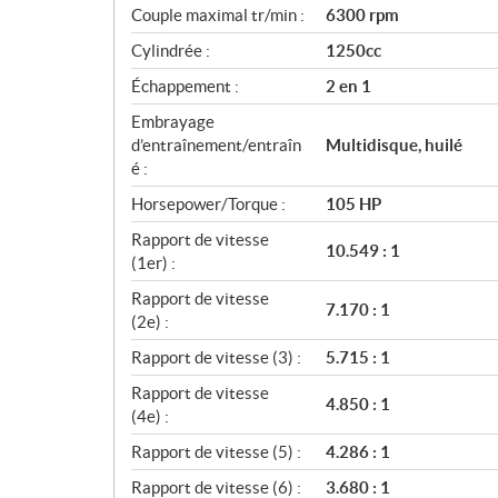
Couple maximal tr/min :
6300 rpm
t
i
Cylindrée :
1250cc
o
Échappement :
2 en 1
n
s
Embrayage
d’entraînement/entraîn
Multidisque, huilé
é :
Horsepower/Torque :
105 HP
Rapport de vitesse
10.549 : 1
(1er) :
Rapport de vitesse
7.170 : 1
(2e) :
Rapport de vitesse (3) :
5.715 : 1
Rapport de vitesse
4.850 : 1
(4e) :
Rapport de vitesse (5) :
4.286 : 1
Rapport de vitesse (6) :
3.680 : 1