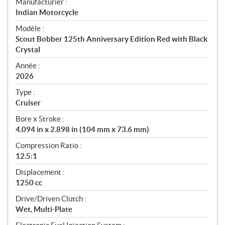
S
Manufacturier :
p
Indian Motorcycle
é
Modèle :
c
Scout Bobber 125th Anniversary Edition Red with Black
i
Crystal
f
i
Année :
2026
c
a
Type :
t
Cruiser
i
Bore x Stroke :
o
4.094 in x 2.898 in (104 mm x 73.6 mm)
n
s
Compression Ratio :
12.5:1
Displacement :
1250 cc
Drive/Driven Clutch :
Wet, Multi-Plate