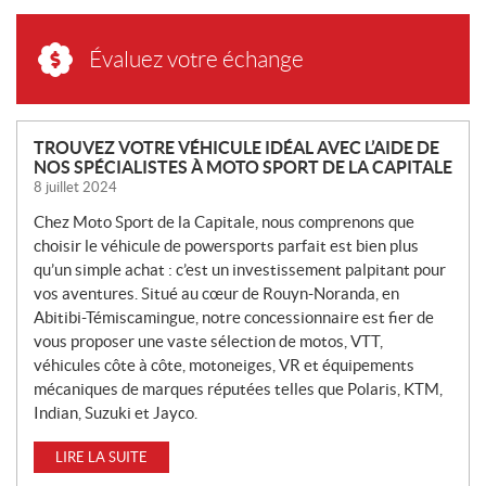
Évaluez votre échange
N
TROUVEZ VOTRE VÉHICULE IDÉAL AVEC L’AIDE DE
NOS SPÉCIALISTES À MOTO SPORT DE LA CAPITALE
O
8 juillet 2024
U
V
Chez Moto Sport de la Capitale, nous comprenons que
E
choisir le véhicule de powersports parfait est bien plus
L
qu’un simple achat : c’est un investissement palpitant pour
L
vos aventures. Situé au cœur de Rouyn-Noranda, en
Abitibi-Témiscamingue, notre concessionnaire est fier de
E
vous proposer une vaste sélection de motos, VTT,
S
véhicules côte à côte, motoneiges, VR et équipements
mécaniques de marques réputées telles que Polaris, KTM,
Indian, Suzuki et Jayco.
LIRE LA SUITE