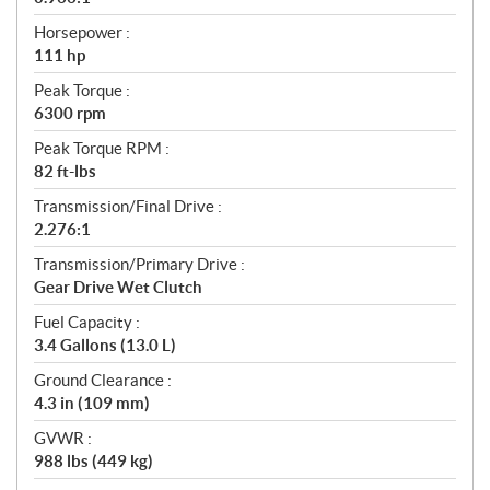
Horsepower :
111 hp
Peak Torque :
6300 rpm
Peak Torque RPM :
82 ft-lbs
Transmission/Final Drive :
2.276:1
Transmission/Primary Drive :
Gear Drive Wet Clutch
Fuel Capacity :
3.4 Gallons (13.0 L)
Ground Clearance :
4.3 in (109 mm)
GVWR :
988 lbs (449 kg)