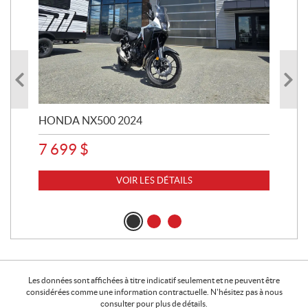
HONDA NX500 2024
STE
7 699
$
15
VOIR LES DÉTAILS
Les données sont affichées à titre indicatif seulement et ne peuvent être
considérées comme une information contractuelle. N'hésitez pas à nous
consulter pour plus de détails.