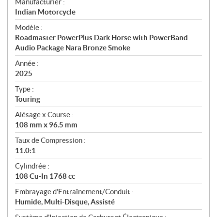
S
Manufacturier :
p
Indian Motorcycle
é
Modèle :
c
Roadmaster PowerPlus Dark Horse with PowerBand
i
Audio Package Nara Bronze Smoke
f
i
Année :
2025
c
a
Type :
t
Touring
i
Alésage x Course :
o
108 mm x 96.5 mm
n
s
Taux de Compression :
11.0:1
Cylindrée :
108 Cu-In 1768 cc
Embrayage d'Entraînement/Conduit :
Humide, Multi-Disque, Assisté