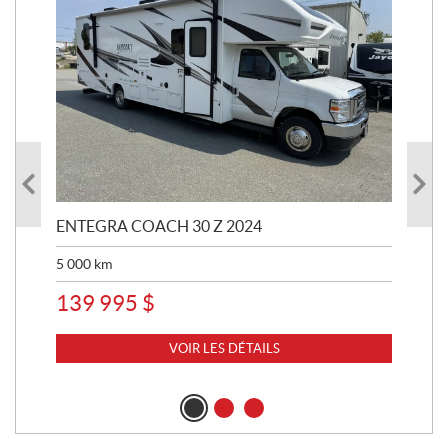
ENTEGRA COACH 30 Z 2024
ST
5 000
km
8 
139 995
$
VOIR LES DÉTAILS