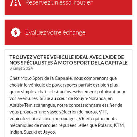
Réservez un essai routier
Évaluez votre échange
N
TROUVEZ VOTRE VÉHICULE IDÉAL AVEC L’AIDE DE
NOS SPÉCIALISTES À MOTO SPORT DE LA CAPITALE
O
8 juillet 2024
U
V
Chez Moto Sport de la Capitale, nous comprenons que
E
choisir le véhicule de powersports parfait est bien plus
L
qu’un simple achat : c’est un investissement palpitant pour
L
vos aventures. Situé au cœur de Rouyn-Noranda, en
Abitibi-Témiscamingue, notre concessionnaire est fier de
E
vous proposer une vaste sélection de motos, VTT,
S
véhicules côte à côte, motoneiges, VR et équipements
mécaniques de marques réputées telles que Polaris, KTM,
Indian, Suzuki et Jayco.