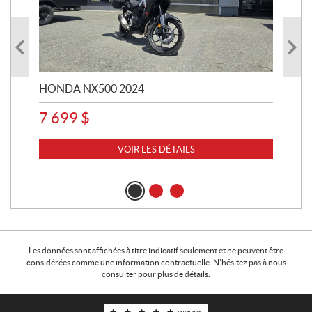
HONDA NX500 2024
STE
7 699
$
15
VOIR LES DÉTAILS
Les données sont affichées à titre indicatif seulement et ne peuvent être
considérées comme une information contractuelle. N'hésitez pas à nous
consulter pour plus de détails.
C
M