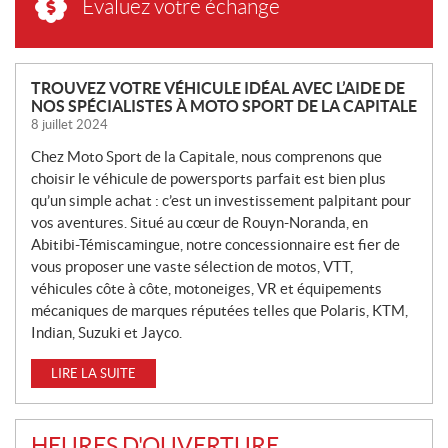
Évaluez votre échange
N
TROUVEZ VOTRE VÉHICULE IDÉAL AVEC L’AIDE DE
NOS SPÉCIALISTES À MOTO SPORT DE LA CAPITALE
O
8 juillet 2024
U
V
Chez Moto Sport de la Capitale, nous comprenons que
E
choisir le véhicule de powersports parfait est bien plus
L
qu’un simple achat : c’est un investissement palpitant pour
L
vos aventures. Situé au cœur de Rouyn-Noranda, en
Abitibi-Témiscamingue, notre concessionnaire est fier de
E
vous proposer une vaste sélection de motos, VTT,
S
véhicules côte à côte, motoneiges, VR et équipements
mécaniques de marques réputées telles que Polaris, KTM,
Indian, Suzuki et Jayco.
LIRE LA SUITE
HEURES D'OUVERTURE