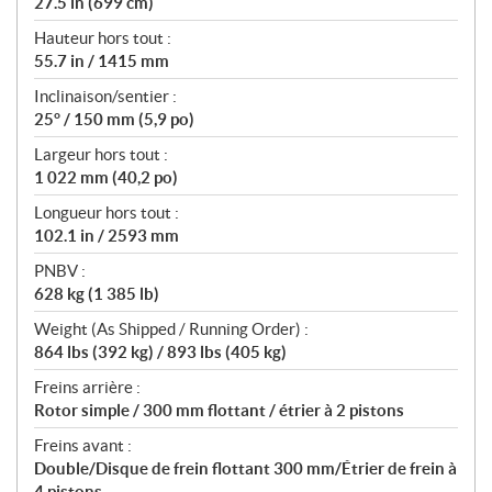
27.5 in (699 cm)
Hauteur hors tout :
55.7 in / 1415 mm
Inclinaison/sentier :
25° / 150 mm (5,9 po)
Largeur hors tout :
1 022 mm (40,2 po)
Longueur hors tout :
102.1 in / 2593 mm
PNBV :
628 kg (1 385 lb)
Weight (As Shipped / Running Order) :
864 lbs (392 kg) / 893 lbs (405 kg)
Freins arrière :
Rotor simple / 300 mm flottant / étrier à 2 pistons
Freins avant :
Double/Disque de frein flottant 300 mm/Étrier de frein à
4 pistons