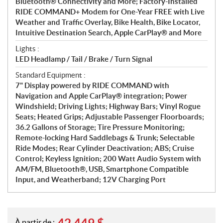
Bluetooth® Connectivity and More; Factory-Installed
RIDE COMMAND+ Modem for One-Year FREE with Live
Weather and Traffic Overlay, Bike Health, Bike Locator,
Intuitive Destination Search, Apple CarPlay® and More
Lights :
LED Headlamp / Tail / Brake / Turn Signal
Standard Equipment :
7" Display powered by RIDE COMMAND with
Navigation and Apple CarPlay® integration; Power
Windshield; Driving Lights; Highway Bars; Vinyl Rogue
Seats; Heated Grips; Adjustable Passenger Floorboards;
36.2 Gallons of Storage; Tire Pressure Monitoring;
Remote-locking Hard Saddlebags & Trunk; Selectable
Ride Modes; Rear Cylinder Deactivation; ABS; Cruise
Control; Keyless Ignition; 200 Watt Audio System with
AM/FM, Bluetooth®, USB, Smartphone Compatible
Input, and Weatherband; 12V Charging Port
À partir de :