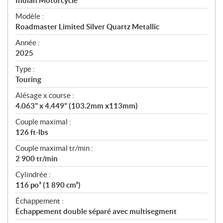
p
Indian Motorcycle
é
Modèle :
c
Roadmaster Limited Silver Quartz Metallic
i
f
Année :
i
2025
c
Type :
a
Touring
t
Alésage x course :
i
4.063" x 4.449" (103.2mm x113mm)
o
n
Couple maximal :
s
126 ft-lbs
Couple maximal tr/min :
2 900 tr/min
Cylindrée :
116 po³ (1 890 cm³)
Échappement :
Échappement double séparé avec multisegment