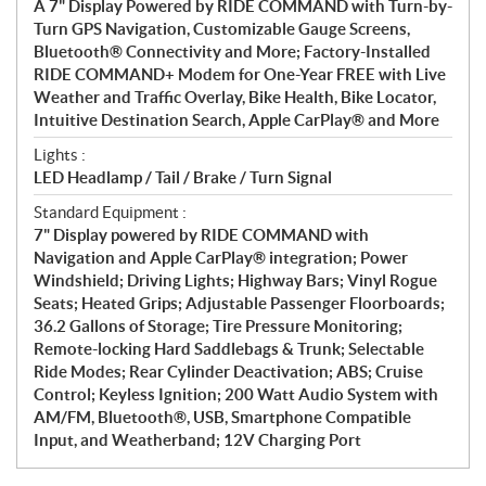
A 7" Display Powered by RIDE COMMAND with Turn-by-
Turn GPS Navigation, Customizable Gauge Screens,
Bluetooth® Connectivity and More; Factory-Installed
RIDE COMMAND+ Modem for One-Year FREE with Live
Weather and Traffic Overlay, Bike Health, Bike Locator,
Intuitive Destination Search, Apple CarPlay® and More
Lights :
LED Headlamp / Tail / Brake / Turn Signal
Standard Equipment :
7" Display powered by RIDE COMMAND with
Navigation and Apple CarPlay® integration; Power
Windshield; Driving Lights; Highway Bars; Vinyl Rogue
Seats; Heated Grips; Adjustable Passenger Floorboards;
36.2 Gallons of Storage; Tire Pressure Monitoring;
Remote-locking Hard Saddlebags & Trunk; Selectable
Ride Modes; Rear Cylinder Deactivation; ABS; Cruise
Control; Keyless Ignition; 200 Watt Audio System with
AM/FM, Bluetooth®, USB, Smartphone Compatible
Input, and Weatherband; 12V Charging Port