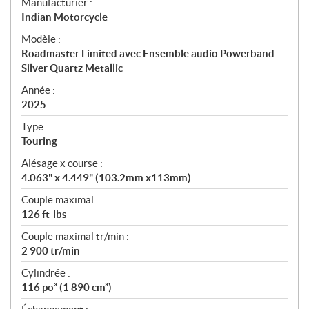
S
Manufacturier :
p
Indian Motorcycle
é
Modèle :
c
Roadmaster Limited avec Ensemble audio Powerband
i
Silver Quartz Metallic
f
i
Année :
2025
c
a
Type :
t
Touring
i
Alésage x course :
o
4.063" x 4.449" (103.2mm x113mm)
n
s
Couple maximal :
126 ft-lbs
Couple maximal tr/min :
2 900 tr/min
Cylindrée :
116 po³ (1 890 cm³)