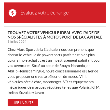
Évaluez votre échange
N
TROUVEZ VOTRE VÉHICULE IDÉAL AVEC L’AIDE DE
NOS SPÉCIALISTES À MOTO SPORT DE LA CAPITALE
O
8 juillet 2024
U
V
Chez Moto Sport de la Capitale, nous comprenons que
E
choisir le véhicule de powersports parfait est bien plus
L
qu’un simple achat : c’est un investissement palpitant pour
L
vos aventures. Situé au cœur de Rouyn-Noranda, en
Abitibi-Témiscamingue, notre concessionnaire est fier de
E
vous proposer une vaste sélection de motos, VTT,
S
véhicules côte à côte, motoneiges, VR et équipements
mécaniques de marques réputées telles que Polaris, KTM,
Indian, Suzuki et Jayco.
LIRE LA SUITE