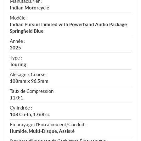
S
Manufacturier :
p
Indian Motorcycle
é
Modèle :
c
Indian Pursuit Limited with Powerband Audio Package
i
Springfield Blue
f
i
Année :
2025
c
a
Type :
t
Touring
i
Alésage x Course :
o
108mm x 96.5mm
n
s
Taux de Compression :
11.0:1
Cylindrée :
108 Cu-In, 1768 cc
Embrayage d'Entraînement/Conduit :
Humide, Multi-Disque, Assisté