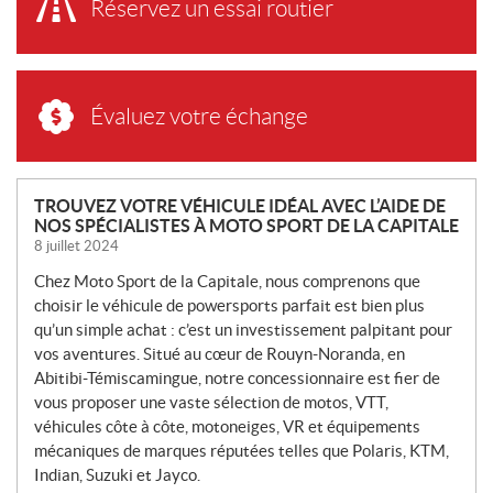
Réservez un essai routier
Évaluez votre échange
N
TROUVEZ VOTRE VÉHICULE IDÉAL AVEC L’AIDE DE
NOS SPÉCIALISTES À MOTO SPORT DE LA CAPITALE
O
8 juillet 2024
U
V
Chez Moto Sport de la Capitale, nous comprenons que
E
choisir le véhicule de powersports parfait est bien plus
L
qu’un simple achat : c’est un investissement palpitant pour
L
vos aventures. Situé au cœur de Rouyn-Noranda, en
Abitibi-Témiscamingue, notre concessionnaire est fier de
E
vous proposer une vaste sélection de motos, VTT,
S
véhicules côte à côte, motoneiges, VR et équipements
mécaniques de marques réputées telles que Polaris, KTM,
Indian, Suzuki et Jayco.