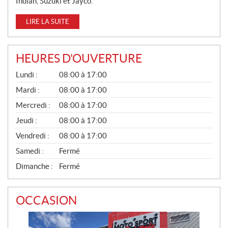
Indian, Suzuki et Jayco.
LIRE LA SUITE
HEURES D'OUVERTURE
G
Lundi :
08:00 à 17:00
É
N
Mardi :
08:00 à 17:00
É
Mercredi :
08:00 à 17:00
R
A
Jeudi :
08:00 à 17:00
L
Vendredi :
08:00 à 17:00
Samedi :
Fermé
Dimanche :
Fermé
OCCASION