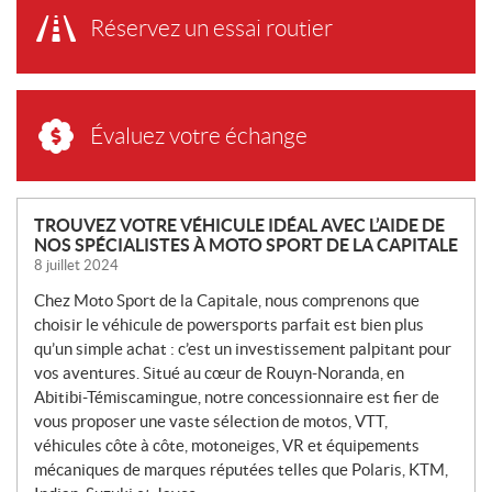
Réservez un essai routier
Évaluez votre échange
N
TROUVEZ VOTRE VÉHICULE IDÉAL AVEC L’AIDE DE
NOS SPÉCIALISTES À MOTO SPORT DE LA CAPITALE
O
8 juillet 2024
U
V
Chez Moto Sport de la Capitale, nous comprenons que
E
choisir le véhicule de powersports parfait est bien plus
L
qu’un simple achat : c’est un investissement palpitant pour
L
vos aventures. Situé au cœur de Rouyn-Noranda, en
Abitibi-Témiscamingue, notre concessionnaire est fier de
E
vous proposer une vaste sélection de motos, VTT,
S
véhicules côte à côte, motoneiges, VR et équipements
mécaniques de marques réputées telles que Polaris, KTM,