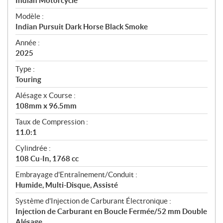
p
Indian Motorcycle
é
Modèle :
c
Indian Pursuit Dark Horse Black Smoke
i
f
Année :
i
2025
c
Type :
a
Touring
t
Alésage x Course :
i
108mm x 96.5mm
o
n
Taux de Compression :
s
11.0:1
Cylindrée :
108 Cu-In, 1768 cc
Embrayage d'Entraînement/Conduit :
Humide, Multi-Disque, Assisté
Système d'Injection de Carburant Électronique :
Injection de Carburant en Boucle Fermée/52 mm Double
Alésage