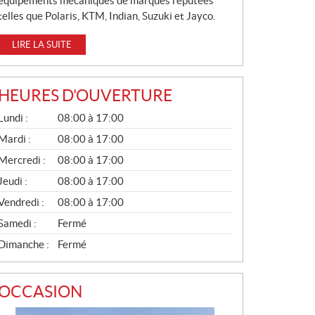
équipements mécaniques de marques réputées
telles que Polaris, KTM, Indian, Suzuki et Jayco.
LIRE LA SUITE
HEURES D'OUVERTURE
G
Lundi :
08:00 à 17:00
É
N
Mardi :
08:00 à 17:00
É
Mercredi :
08:00 à 17:00
R
A
Jeudi :
08:00 à 17:00
L
Vendredi :
08:00 à 17:00
Samedi :
Fermé
Dimanche :
Fermé
OCCASION