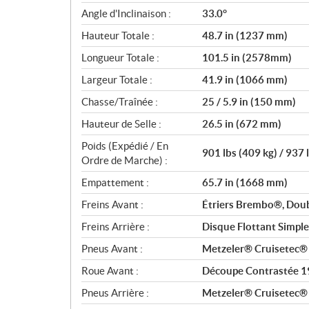
Angle d'Inclinaison :
33.0°
Hauteur Totale :
48.7 in (1237 mm)
Longueur Totale :
101.5 in (2578mm)
Largeur Totale :
41.9 in (1066 mm)
Chasse/Traînée :
25 / 5.9 in (150 mm)
Hauteur de Selle :
26.5 in (672 mm)
Poids (Expédié / En
901 lbs (409 kg) / 937 
Ordre de Marche) :
Empattement :
65.7 in (1668 mm)
Freins Avant :
Étriers Brembo®, Doub
Freins Arrière :
Disque Flottant Simpl
Pneus Avant :
Metzeler® Cruisetec
Roue Avant :
Découpe Contrastée 19
Pneus Arrière :
Metzeler® Cruisetec