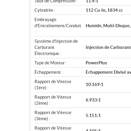
Taux de Compression :
11.4:1
t
Cylindrée :
112 Cu-In, 1834 cc
i
o
Embrayage
n
d'Entraînement/Conduit
Humide, Multi-Disque,
s
:
Système d'Injection de
Carburant
Injection de Carburan
Électronique :
Type de Moteur :
PowerPlus
Échappement :
Échappement Divisé a
Rapport de Vitesse
10.169:1
(1ère) :
Rapport de Vitesse
6.933:1
(2ème) :
Rapport de Vitesse
5.151:1
(3ème) :
Rapport de Vitesse
4.105:1