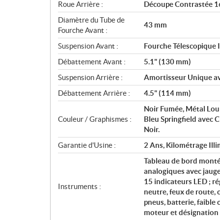
Roue Arrière :
Découpe Contrastée 16
Diamètre du Tube de
43 mm
Fourche Avant :
Suspension Avant :
Fourche Télescopique 
Débattement Avant :
5.1" (130 mm)
Suspension Arrière :
Amortisseur Unique av
Débattement Arrière :
4.5" (114 mm)
Noir Fumée, Métal Lou
Couleur / Graphismes :
Bleu Springfield avec C
Noir.
Garantie d'Usine :
2 Ans, Kilométrage Illi
Tableau de bord monté
analogiques avec jauge
15 indicateurs LED ; ré
Instruments :
neutre, feux de route, 
pneus, batterie, faible
moteur et désignation