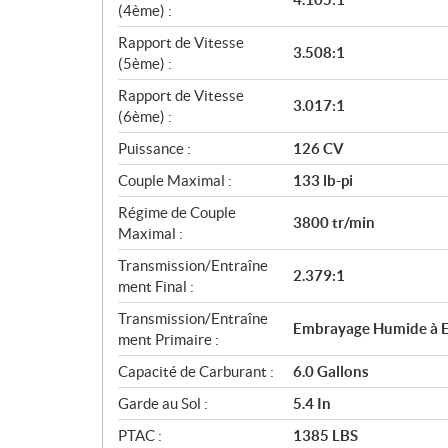
(4ème) :
Rapport de Vitesse
3.508:1
(5ème) :
Rapport de Vitesse
3.017:1
(6ème) :
Puissance :
126 CV
Couple Maximal :
133 lb-pi
Régime de Couple
3800 tr/min
Maximal :
Transmission/Entraîne
2.379:1
ment Final :
Transmission/Entraîne
Embrayage Humide à E
ment Primaire :
Capacité de Carburant :
6.0 Gallons
Garde au Sol :
5.4 In
PTAC :
1385 LBS