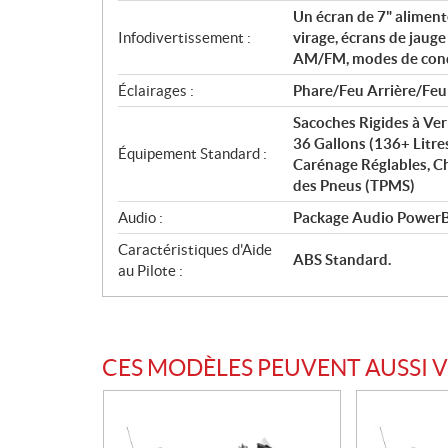
Un écran de 7" alimen
Infodivertissement :
virage, écrans de jaug
AM/FM, modes de condui
Éclairages :
Phare/Feu Arrière/Feu
Sacoches Rigides à Ver
36 Gallons (136+ Litr
Équipement Standard :
Carénage Réglables, Ch
des Pneus (TPMS)
Audio :
Package Audio PowerB
Caractéristiques d'Aide
ABS Standard.
au Pilote :
CES MODÈLES PEUVENT AUSSI 