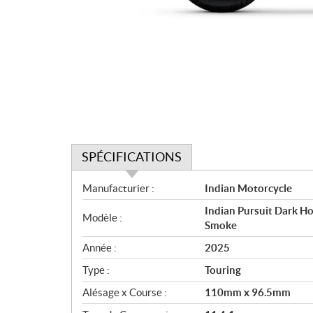
SPÉCIFICATIONS
S
Manufacturier :
Indian Motorcycle
p
Indian Pursuit Dark H
é
Modèle :
Smoke
c
i
Année :
2025
f
Type :
Touring
i
c
Alésage x Course :
110mm x 96.5mm
a