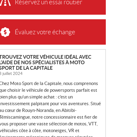
Réservez un essai routier
Évaluez votre échange
N
TROUVEZ VOTRE VÉHICULE IDÉAL AVEC
L’AIDE DE NOS SPÉCIALISTES À MOTO
O
SPORT DE LA CAPITALE
U
8 juillet 2024
V
Chez Moto Sport de la Capitale, nous comprenons
E
que choisir le véhicule de powersports parfait est
L
bien plus qu’un simple achat : c’est un
L
investissement palpitant pour vos aventures. Situé
E
au cœur de Rouyn-Noranda, en Abitibi-
S
Témiscamingue, notre concessionnaire est fier de
vous proposer une vaste sélection de motos, VTT,
véhicules côte à côte, motoneiges, VR et