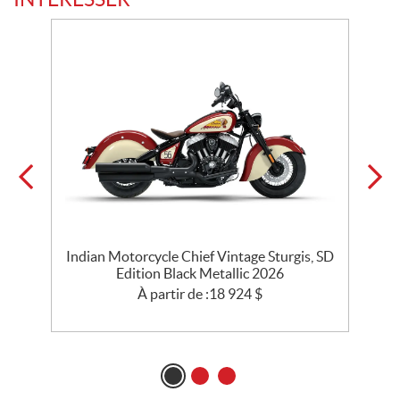
Indian Motorcycle Chief Vintage Sturgis, SD
l
Edition Black Metallic 2026
A
À partir de :
18 924
$