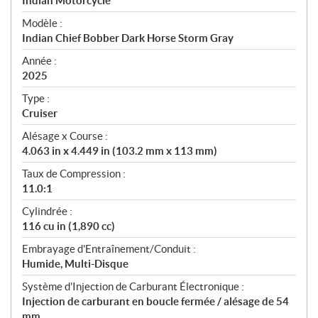
p
Indian Motorcycle
é
Modèle :
c
Indian Chief Bobber Dark Horse Storm Gray
i
f
Année :
i
2025
c
Type :
a
Cruiser
t
Alésage x Course :
i
4.063 in x 4.449 in (103.2 mm x 113 mm)
o
n
Taux de Compression :
s
11.0:1
Cylindrée :
116 cu in (1,890 cc)
Embrayage d'Entraînement/Conduit :
Humide, Multi-Disque
Système d'Injection de Carburant Électronique :
Injection de carburant en boucle fermée / alésage de 54
mm