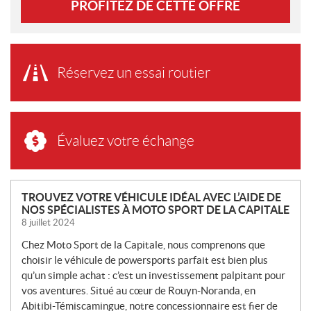
PROFITEZ DE CETTE OFFRE
Réservez un essai routier
Évaluez votre échange
N
TROUVEZ VOTRE VÉHICULE IDÉAL AVEC L’AIDE DE
NOS SPÉCIALISTES À MOTO SPORT DE LA CAPITALE
O
8 juillet 2024
U
V
Chez Moto Sport de la Capitale, nous comprenons que
E
choisir le véhicule de powersports parfait est bien plus
L
qu’un simple achat : c’est un investissement palpitant pour
L
vos aventures. Situé au cœur de Rouyn-Noranda, en
Abitibi-Témiscamingue, notre concessionnaire est fier de
E