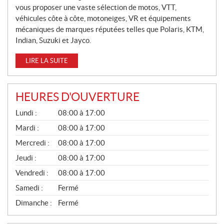
vous proposer une vaste sélection de motos, VTT,
S
véhicules côte à côte, motoneiges, VR et équipements
mécaniques de marques réputées telles que Polaris, KTM,
Indian, Suzuki et Jayco.
LIRE LA SUITE
HEURES D'OUVERTURE
G
Lundi :
08:00 à 17:00
É
N
Mardi :
08:00 à 17:00
É
Mercredi :
08:00 à 17:00
R
A
Jeudi :
08:00 à 17:00
L
Vendredi :
08:00 à 17:00
Samedi :
Fermé
Dimanche :
Fermé