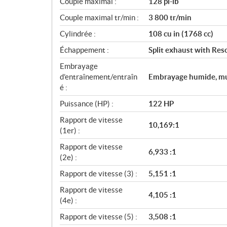
Couple maximal :
128 pi-lb
t
Couple maximal tr/min :
3 800 tr/min
i
o
Cylindrée :
108 cu in (1768 cc)
n
Échappement :
Split exhaust with Res
s
Embrayage
d’entraînement/entraîn
Embrayage humide, mul
é :
Puissance (HP) :
122 HP
Rapport de vitesse
10,169:1
(1er) :
Rapport de vitesse
6,933 :1
(2e) :
Rapport de vitesse (3) :
5,151 :1
Rapport de vitesse
4,105 :1
(4e) :
Rapport de vitesse (5) :
3,508 :1