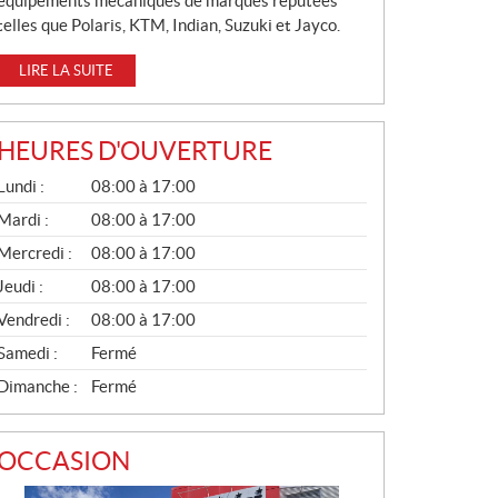
équipements mécaniques de marques réputées
telles que Polaris, KTM, Indian, Suzuki et Jayco.
LIRE LA SUITE
HEURES D'OUVERTURE
G
Lundi :
08:00 à 17:00
É
N
Mardi :
08:00 à 17:00
É
Mercredi :
08:00 à 17:00
R
A
Jeudi :
08:00 à 17:00
L
Vendredi :
08:00 à 17:00
Samedi :
Fermé
Dimanche :
Fermé
OCCASION