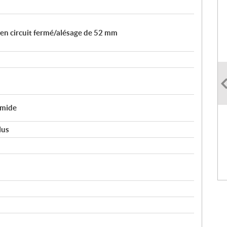
 en circuit fermé/alésage de 52 mm
umide
lus