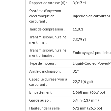
Rapport de vitesse (6) :
3,017 :1
Système d’injection
électronique de
Injection de carburant
carburant :
Taux de compression :
11,0:1
Transmission/Entraîne
2,379 :1
ment final :
Transmission/Entraîne
Embrayage à poulie h
ment primaire :
Type de moteur :
Liquid-Cooled PowerP
Angle d’inclinaison :
31°
Capacité du réservoir à
22,7 l (6 gal)
carburant :
Empattement :
1 668 mm (65,7 po)
Garde au sol :
5.4 in (137 mm)
Hauteur de la selle :
672 mm (26,5 po)