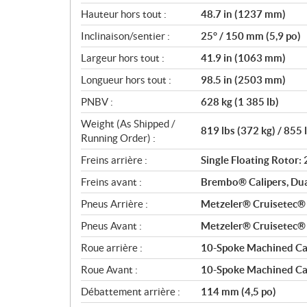
Hauteur hors tout :
48.7 in (1237 mm)
Inclinaison/sentier :
25° / 150 mm (5,9 po)
Largeur hors tout :
41.9 in (1063 mm)
Longueur hors tout :
98.5 in (2503 mm)
PNBV :
628 kg (1 385 lb)
Weight (As Shipped /
819 lbs (372 kg) / 855 
Running Order) :
Freins arrière :
Single Floating Rotor
Freins avant :
Brembo® Calipers, Du
Pneus Arrière :
Metzeler® Cruisetec
Pneus Avant :
Metzeler® Cruisetec
Roue arrière :
10-Spoke Machined Cas
Roue Avant :
10-Spoke Machined Cas
Débattement arrière :
114 mm (4,5 po)