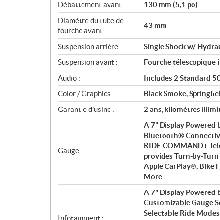
Débattement avant :
130 mm (5,1 po)
Diamètre du tube de
43 mm
fourche avant :
Suspension arrière :
Single Shock w/ Hydra
Suspension avant :
Fourche télescopique 
Audio :
Includes 2 Standard 50 
Color / Graphics :
Black Smoke, Springfie
Garantie d’usine :
2 ans, kilomètres illimi
A 7" Display Powered
Bluetooth® Connectivit
RIDE COMMAND+ Telec
Gauge :
provides Turn-by-Turn 
Apple CarPlay®, Bike H
More
A 7" Display Powered
Customizable Gauge S
Selectable Ride Mode
Infotainment :