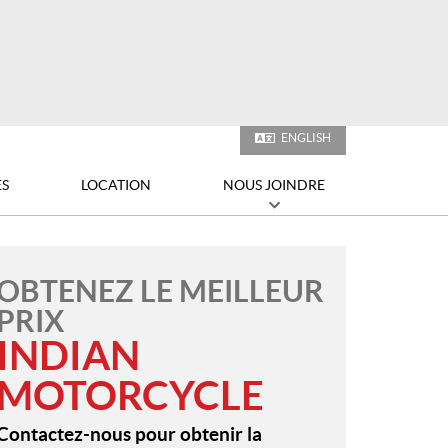
1200, RUE SAGUENAY
ROUYN-NORANDA
(QUÉBEC)
J9X 7B6
819 762-7714
INFORMATION :
SUIVEZ-NOUS
ENGLISH
ES
LOCATION
NOUS JOINDRE
OBTENEZ LE MEILLEUR
PRIX
INDIAN
MOTORCYCLE
Contactez-nous pour obtenir la