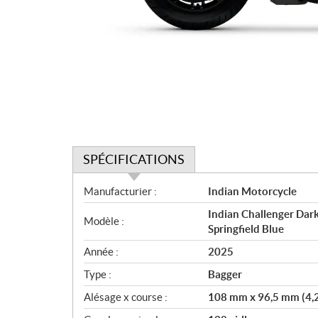
SPÉCIFICATIONS
S
Manufacturier :
Indian Motorcycle
p
Indian Challenger Dar
é
Modèle :
Springfield Blue
c
i
Année :
2025
f
Type :
Bagger
i
c
Alésage x course :
108 mm x 96,5 mm (4,2
a