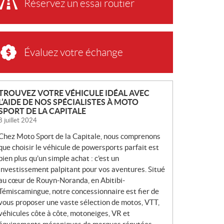
Réservez un essai routier
Évaluez votre échange
N
TROUVEZ VOTRE VÉHICULE IDÉAL AVEC
L’AIDE DE NOS SPÉCIALISTES À MOTO
O
SPORT DE LA CAPITALE
U
8 juillet 2024
V
Chez Moto Sport de la Capitale, nous comprenons
E
que choisir le véhicule de powersports parfait est
L
bien plus qu’un simple achat : c’est un
L
investissement palpitant pour vos aventures. Situé
E
au cœur de Rouyn-Noranda, en Abitibi-
S
Témiscamingue, notre concessionnaire est fier de
vous proposer une vaste sélection de motos, VTT,
véhicules côte à côte, motoneiges, VR et