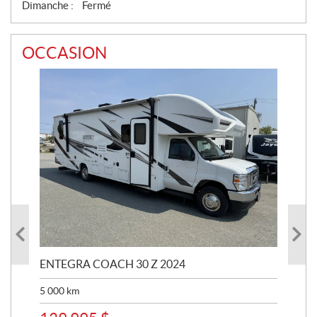
Dimanche :
Fermé
OCCASION
ENTEGRA COACH 30 Z 2024
ST
5 000
km
8 