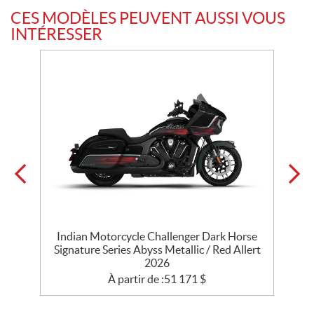
CES MODÈLES PEUVENT AUSSI VOUS
INTÉRESSER
th
Indian Motorcycle Challenger Dark Horse
l
Signature Series Abyss Metallic / Red Allert
D
2026
À partir de :
51 171
$