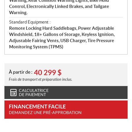
Warning, Rear Collision Warning Lights, Bike Hold
Control, Electronically Linked Brakes, and Tailgate
Warning.
Standard Equipment :
Remote Locking Hard Saddlebags, Power Adjustable
Windshield, 18+ Gallons of Storage, Keyless Ignition,
Adjustable Fairing Vents, USB Charger, Tire Pressure
Monitoring System (TPMS)
40 299
$
À partir de :
Frais de transport et préparation inclus.
CALCULATRICE
DE PAIEMENT
FINANCEMENT FACILE
DEMANDEZ UNE PRÉ-APPROBATION