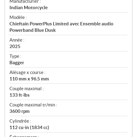
S
Manufacturier :
p
Indian Motorcycle
é
Modèle :
c
Chieftain PowerPlus Limited avec Ensemble audio
i
Powerband Blue Dusk
f
i
Année :
2025
c
a
Type :
t
Bagger
i
Alésage x course :
o
110 mm x 96.5 mm
n
s
Couple maximal :
133 ft-lbs
Couple maximal tr/min :
3600 rpm
Cylindrée :
112 cu-in (1834 cc)