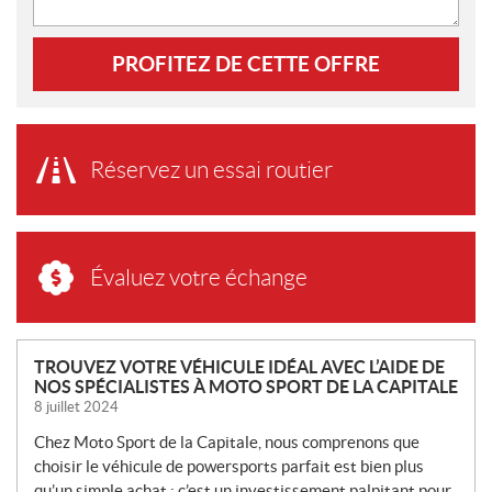
PROFITEZ DE CETTE OFFRE
Réservez un essai routier
Évaluez votre échange
N
TROUVEZ VOTRE VÉHICULE IDÉAL AVEC L’AIDE DE
NOS SPÉCIALISTES À MOTO SPORT DE LA CAPITALE
O
8 juillet 2024
U
V
Chez Moto Sport de la Capitale, nous comprenons que
E
choisir le véhicule de powersports parfait est bien plus
qu’un simple achat : c’est un investissement palpitant pour