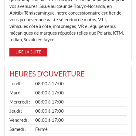
L
L
vos aventures. Situé au cœur de Rouyn-Noranda, en
Abitibi-Témiscamingue, notre concessionnaire est fier de
E
vous proposer une vaste sélection de motos, VTT,
S
véhicules côte à côte, motoneiges, VR et équipements
mécaniques de marques réputées telles que Polaris, KTM,
Indian, Suzuki et Jayco.
LIRE LA SUITE
HEURES D'OUVERTURE
G
Lundi :
08:00 à 17:00
É
N
Mardi :
08:00 à 17:00
É
Mercredi :
08:00 à 17:00
R
A
Jeudi :
08:00 à 17:00
L
Vendredi :
08:00 à 17:00
Samedi :
Fermé