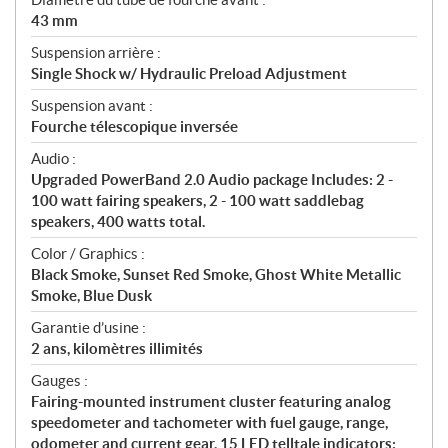
43 mm
Suspension arrière :
Single Shock w/ Hydraulic Preload Adjustment
Suspension avant :
Fourche télescopique inversée
Audio :
Upgraded PowerBand 2.0 Audio package Includes: 2 -
100 watt fairing speakers, 2 - 100 watt saddlebag
speakers, 400 watts total.
Color / Graphics :
Black Smoke, Sunset Red Smoke, Ghost White Metallic
Smoke, Blue Dusk
Garantie d’usine :
2 ans, kilomètres illimités
Gauges :
Fairing-mounted instrument cluster featuring analog
speedometer and tachometer with fuel gauge, range,
odometer and current gear. 15 LED telltale indicators: