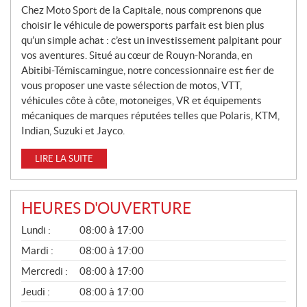
V
Chez Moto Sport de la Capitale, nous comprenons que
E
choisir le véhicule de powersports parfait est bien plus
L
qu’un simple achat : c’est un investissement palpitant pour
L
vos aventures. Situé au cœur de Rouyn-Noranda, en
Abitibi-Témiscamingue, notre concessionnaire est fier de
E
vous proposer une vaste sélection de motos, VTT,
S
véhicules côte à côte, motoneiges, VR et équipements
mécaniques de marques réputées telles que Polaris, KTM,
Indian, Suzuki et Jayco.
LIRE LA SUITE
HEURES D'OUVERTURE
G
Lundi :
08:00 à 17:00
É
N
Mardi :
08:00 à 17:00
É
Mercredi :
08:00 à 17:00
R
A
Jeudi :
08:00 à 17:00
L