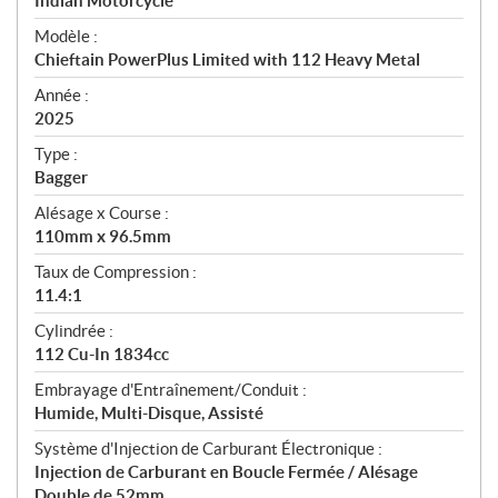
p
Indian Motorcycle
é
Modèle :
c
Chieftain PowerPlus Limited with 112 Heavy Metal
i
f
Année :
i
2025
c
Type :
a
Bagger
t
Alésage x Course :
i
110mm x 96.5mm
o
n
Taux de Compression :
s
11.4:1
Cylindrée :
112 Cu-In 1834cc
Embrayage d'Entraînement/Conduit :
Humide, Multi-Disque, Assisté
Système d'Injection de Carburant Électronique :
Injection de Carburant en Boucle Fermée / Alésage
Double de 52mm