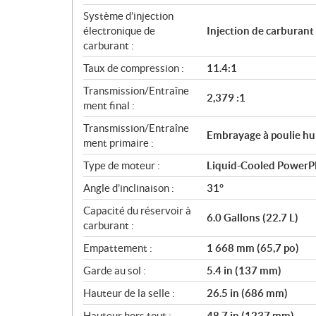
Système d’injection
électronique de
Injection de carburant
carburant :
Taux de compression :
11.4:1
Transmission/Entraîne
2,379 :1
ment final :
Transmission/Entraîne
Embrayage à poulie h
ment primaire :
Type de moteur :
Liquid-Cooled PowerP
Angle d’inclinaison :
31°
Capacité du réservoir à
6.0 Gallons (22.7 L)
carburant :
Empattement :
1 668 mm (65,7 po)
Garde au sol :
5.4 in (137 mm)
Hauteur de la selle :
26.5 in (686 mm)
Hauteur hors tout :
48.7 in (1237 mm)