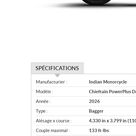
SPÉCIFICATIONS
S
Manufacturier :
Indian Motorcycle
p
Modèle :
Chieftain PowerPlus D
é
c
Année :
2026
i
Type :
Bagger
f
i
Alésage x course :
4.330 in x 3.799 in (1
c
Couple maximal :
133 ft-lbs
a