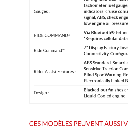
tachometer fuel gauge,
Gauges :
indicators: cruise cont
signal, ABS, check engin
low engine oil pressur
Via Bluetooth® Tether
RIDE COMMAND+ :
*Requires cellular data
7" Display Factory-Ins
Ride Command™ :
Connectivity, Configur
ABS Standard. SmartLe
Sensitive Traction Con
Rider Assist Features :
Blind Spot Warning, Re
Electronically Linked 
Blacked-out finishes a
Design :
Liquid-Cooled engine
CES MODÈLES PEUVENT AUSSI 