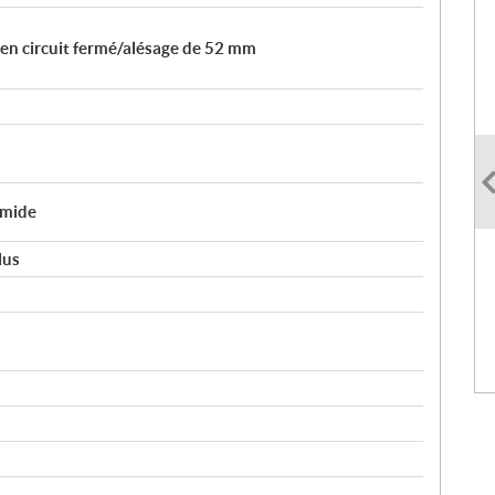
 en circuit fermé/alésage de 52 mm
umide
lus