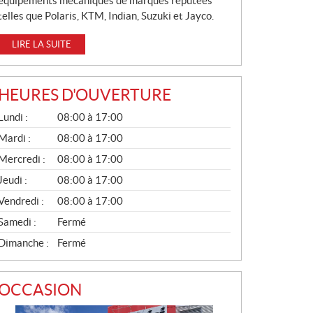
équipements mécaniques de marques réputées
telles que Polaris, KTM, Indian, Suzuki et Jayco.
LIRE LA SUITE
HEURES D'OUVERTURE
G
Lundi :
08:00 à 17:00
É
N
Mardi :
08:00 à 17:00
É
Mercredi :
08:00 à 17:00
R
A
Jeudi :
08:00 à 17:00
L
Vendredi :
08:00 à 17:00
Samedi :
Fermé
Dimanche :
Fermé
OCCASION