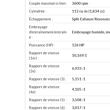
Couple maximal tr/min :
3600 rpm
t
i
Cylindrée :
112 cu-in (1,834 cc)
o
Échappement :
Split Exhaust Resonat
n
s
Embrayage
d’entraînement/entraîn
Embrayage humide, mul
é :
Puissance (HP) :
126 HP
Rapport de vitesse
10,169:1
(1er) :
Rapport de vitesse
6,933 :1
(2e) :
Rapport de vitesse (3) :
5,151 :1
Rapport de vitesse
4,105 :1
(4e) :
Rapport de vitesse (5) :
3,508 :1
Rapport de vitesse (6) :
3,017 :1