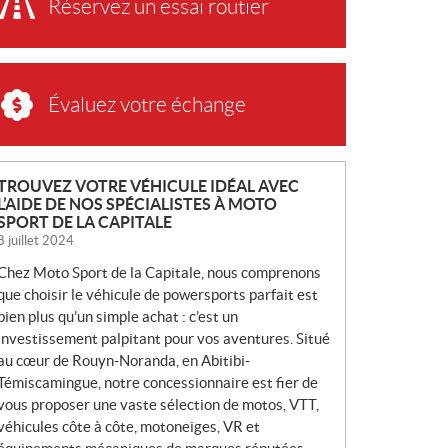
Réservez un essai routier
Évaluez votre échange
N
TROUVEZ VOTRE VÉHICULE IDÉAL AVEC
L’AIDE DE NOS SPÉCIALISTES À MOTO
O
SPORT DE LA CAPITALE
U
8 juillet 2024
V
Chez Moto Sport de la Capitale, nous comprenons
E
que choisir le véhicule de powersports parfait est
L
bien plus qu’un simple achat : c’est un
L
investissement palpitant pour vos aventures. Situé
E
au cœur de Rouyn-Noranda, en Abitibi-
S
Témiscamingue, notre concessionnaire est fier de
vous proposer une vaste sélection de motos, VTT,
véhicules côte à côte, motoneiges, VR et