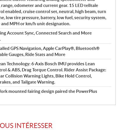
 range, odometer and current gear. 15 LED telltale
rol enabled, cruise control set, neutral, high beam, turn
e, low tire pressure, battery, low fuel, security system,
e and MPH or km/h unit designation.
ing Account Sync, Connected Search and More
.
talled GPS Navigation, Apple CarPlay®, Bluetooth®
able Gauges, Ride Stats and More
an Technology: 6-Axis Bosch IMU provides Lean
trol & ABS, Drag Torque Control. Rider Assist Package:
ar Collision Warning Lights, Bike Hold Control,
Brakes, and Tailgate Warning.
 fork mounted fairing design paired the PowerPlus
VOUS INTÉRESSER