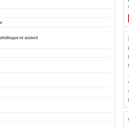
or
tidisque et assisté