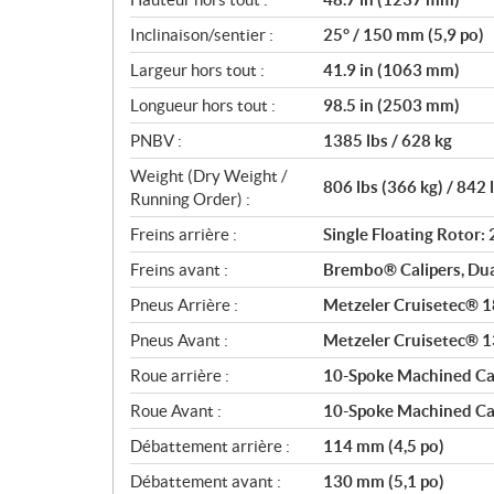
Inclinaison/sentier :
25° / 150 mm (5,9 po)
Largeur hors tout :
41.9 in (1063 mm)
Longueur hors tout :
98.5 in (2503 mm)
PNBV :
1385 lbs / 628 kg
Weight (Dry Weight /
806 lbs (366 kg) / 842 
Running Order) :
Freins arrière :
Single Floating Rotor
Freins avant :
Brembo® Calipers, Dua
Pneus Arrière :
Metzeler Cruisetec® 
Pneus Avant :
Metzeler Cruisetec® 
Roue arrière :
10-Spoke Machined Cast
Roue Avant :
10-Spoke Machined Cast
Débattement arrière :
114 mm (4,5 po)
Débattement avant :
130 mm (5,1 po)