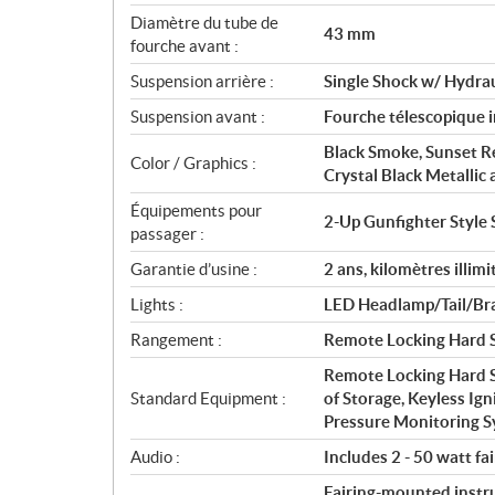
Diamètre du tube de
43 mm
fourche avant :
Suspension arrière :
Single Shock w/ Hydra
Suspension avant :
Fourche télescopique 
Black Smoke, Sunset Re
Color / Graphics :
Crystal Black Metalli
Équipements pour
2-Up Gunfighter Style
passager :
Garantie d’usine :
2 ans, kilomètres illimi
Lights :
LED Headlamp/Tail/Bra
Rangement :
Remote Locking Hard S
Remote Locking Hard S
Standard Equipment :
of Storage, Keyless Ign
Pressure Monitoring 
Audio :
Includes 2 - 50 watt fa
Fairing-mounted instr