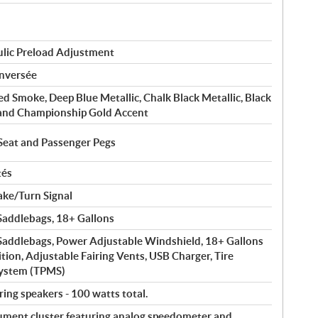
ulic Preload Adjustment
inversée
d Smoke, Deep Blue Metallic, Chalk Black Metallic, Black
c and Championship Gold Accent
 Seat and Passenger Pegs
tés
ke/Turn Signal
addlebags, 18+ Gallons
addlebags, Power Adjustable Windshield, 18+ Gallons
ition, Adjustable Fairing Vents, USB Charger, Tire
System (TPMS)
iring speakers - 100 watts total.
ument cluster featuring analog speedometer and