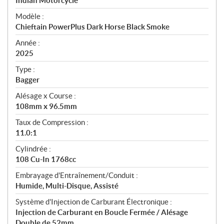
p
Indian Motorcycle
é
Modèle :
c
Chieftain PowerPlus Dark Horse Black Smoke
i
f
Année :
i
2025
c
Type :
a
Bagger
t
Alésage x Course :
i
108mm x 96.5mm
o
n
Taux de Compression :
s
11.0:1
Cylindrée :
108 Cu-In 1768cc
Embrayage d'Entraînement/Conduit :
Humide, Multi-Disque, Assisté
Système d'Injection de Carburant Électronique :
Injection de Carburant en Boucle Fermée / Alésage
Double de 52mm