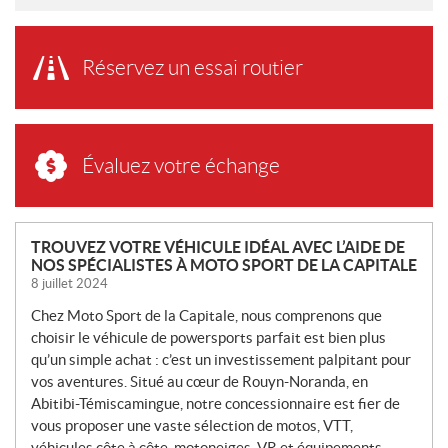
Réservez un essai routier
Évaluez votre échange
N
TROUVEZ VOTRE VÉHICULE IDÉAL AVEC L’AIDE DE
NOS SPÉCIALISTES À MOTO SPORT DE LA CAPITALE
O
8 juillet 2024
U
V
Chez Moto Sport de la Capitale, nous comprenons que
E
choisir le véhicule de powersports parfait est bien plus
L
qu’un simple achat : c’est un investissement palpitant pour
L
vos aventures. Situé au cœur de Rouyn-Noranda, en
Abitibi-Témiscamingue, notre concessionnaire est fier de
E
vous proposer une vaste sélection de motos, VTT,
S
véhicules côte à côte, motoneiges, VR et équipements