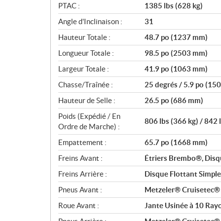
PTAC :
1385 lbs (628 kg)
Angle d'Inclinaison :
31
Hauteur Totale :
48.7 po (1237 mm)
Longueur Totale :
98.5 po (2503 mm)
Largeur Totale :
41.9 po (1063 mm)
Chasse/Traînée :
25 degrés / 5.9 po (15
Hauteur de Selle :
26.5 po (686 mm)
Poids (Expédié / En
806 lbs (366 kg) / 842 
Ordre de Marche) :
Empattement :
65.7 po (1668 mm)
Freins Avant :
Étriers Brembo®, Disq
Freins Arrière :
Disque Flottant Simpl
Pneus Avant :
Metzeler® Cruisetec
Roue Avant :
Jante Usinée à 10 Rayo