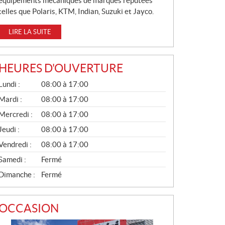
équipements mécaniques de marques réputées
telles que Polaris, KTM, Indian, Suzuki et Jayco.
LIRE LA SUITE
HEURES D'OUVERTURE
G
Lundi :
08:00 à 17:00
É
N
Mardi :
08:00 à 17:00
É
Mercredi :
08:00 à 17:00
R
A
Jeudi :
08:00 à 17:00
L
Vendredi :
08:00 à 17:00
Samedi :
Fermé
Dimanche :
Fermé
OCCASION