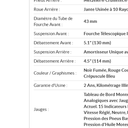
Pneus Arrière :
Metzeler® Cruisetec
Roue Arrière :
Jante Usinée à 10 Rayo
Diamètre du Tube de
43 mm
Fourche Avant :
Suspension Avant :
Fourche Télescopique 
Débattement Avant :
5.1" (130 mm)
Suspension Arrière :
Amortisseur Unique av
Débattement Arrière :
4.5" (114 mm)
Noir Fumée, Rouge Cou
Couleur / Graphismes :
Crépuscule Bleu
Garantie d'Usine :
2 Ans, Kilométrage Illi
Tableau de Bord Monté
Analogiques avec Jaug
Actuel. 15 Indicateurs
Jauges :
Vitesse Réglé, Neutre, 
Pression des Pneus Bas
Pression d'Huile Mote