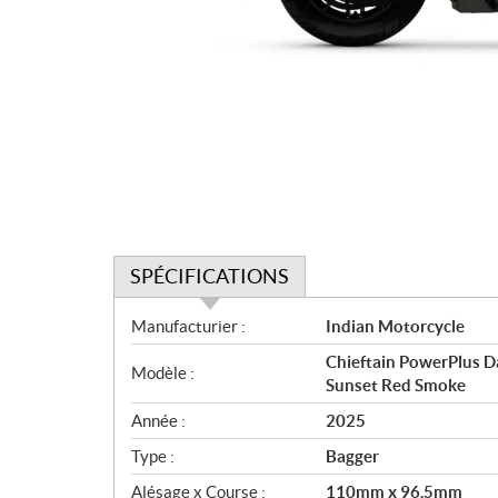
SPÉCIFICATIONS
S
Manufacturier :
Indian Motorcycle
p
Chieftain PowerPlus 
é
Modèle :
Sunset Red Smoke
c
i
Année :
2025
f
Type :
Bagger
i
c
Alésage x Course :
110mm x 96.5mm