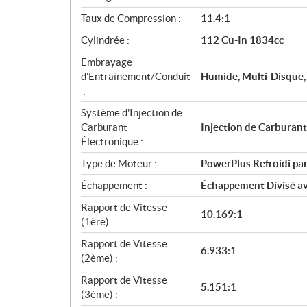
a
Taux de Compression :
11.4:1
t
Cylindrée :
112 Cu-In 1834cc
i
o
Embrayage
n
d'Entraînement/Conduit
Humide, Multi-Disque,
s
:
Système d'Injection de
Carburant
Injection de Carburan
Électronique :
Type de Moteur :
PowerPlus Refroidi par
Échappement :
Échappement Divisé a
Rapport de Vitesse
10.169:1
(1ère) :
Rapport de Vitesse
6.933:1
(2ème) :
Rapport de Vitesse
5.151:1
(3ème) :