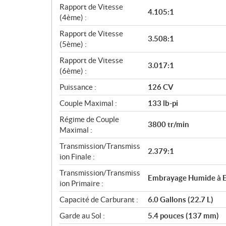
Rapport de Vitesse
4.105:1
(4ème) :
Rapport de Vitesse
3.508:1
(5ème) :
Rapport de Vitesse
3.017:1
(6ème) :
Puissance :
126 CV
Couple Maximal :
133 lb-pi
Régime de Couple
3800 tr/min
Maximal :
Transmission/Transmiss
2.379:1
ion Finale :
Transmission/Transmiss
Embrayage Humide à E
ion Primaire :
Capacité de Carburant :
6.0 Gallons (22.7 L)
Garde au Sol :
5.4 pouces (137 mm)