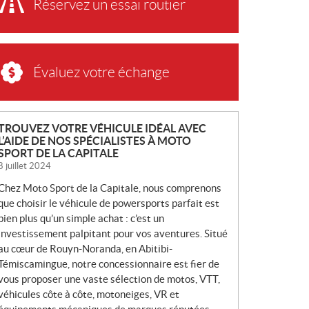
Réservez un essai routier
Évaluez votre échange
N
TROUVEZ VOTRE VÉHICULE IDÉAL AVEC
L’AIDE DE NOS SPÉCIALISTES À MOTO
O
SPORT DE LA CAPITALE
U
8 juillet 2024
V
Chez Moto Sport de la Capitale, nous comprenons
E
que choisir le véhicule de powersports parfait est
L
bien plus qu’un simple achat : c’est un
L
investissement palpitant pour vos aventures. Situé
E
au cœur de Rouyn-Noranda, en Abitibi-
S
Témiscamingue, notre concessionnaire est fier de
vous proposer une vaste sélection de motos, VTT,
véhicules côte à côte, motoneiges, VR et