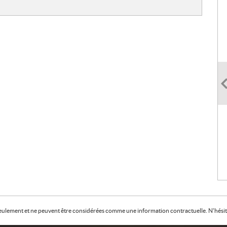
f seulement et ne peuvent être considérées comme une information contractuelle. N'hésite