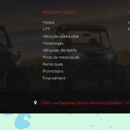
PRODUITS NEUFS
Motos
I
VTT
F
Véhicules côte à côte
Motoneiges
Véhicules récréatifs
Produits mécaniques
Remorques
Promotions
Financement
C
M
o
o
1200, rue Saguenay
,
Rouyn-Noranda
(Québec)
J9
n
t
t
o
a
S
c
p