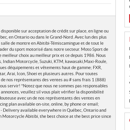
isponible sur acceptation de crédit sur place, en ligne ou
bec, en Ontario ou dans le Grand-Nord. Avec lun des plus
e salle de montre en Abitibi-Témiscamingue et de tout le
eader du sport motorisé dans notre secteur. Moto Sport de
le meilleur choix au meilleur prix et ce depuis 1986. Nous
is, Indian Motorcycle, Suzuki, KTM, kawasaki,Maxi-Roule,
ques déquipements et vêtements haut de gamme; FXR,
r, Arai, Icon, Shoei et plusieurs autres. Pour toutes
 de nos représentants des ventes au # sans frais 1 (888)
vous servir! *Notez que nous ne sommes pas responsables
nnonces, veuillez sil vous plait vérifier la disponibilité
 douteuse avec un de nos représentants des ventes en
ing plan available on-site, online, by phone or email;
- Delivery available everywhere in Québec, Ontario and
 Motorcycle Abitibi, the best choice at the best price since