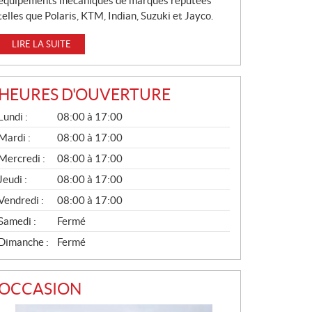
équipements mécaniques de marques réputées
telles que Polaris, KTM, Indian, Suzuki et Jayco.
LIRE LA SUITE
HEURES D'OUVERTURE
G
Lundi :
08:00 à 17:00
É
N
Mardi :
08:00 à 17:00
É
Mercredi :
08:00 à 17:00
R
A
Jeudi :
08:00 à 17:00
L
Vendredi :
08:00 à 17:00
Samedi :
Fermé
Dimanche :
Fermé
OCCASION