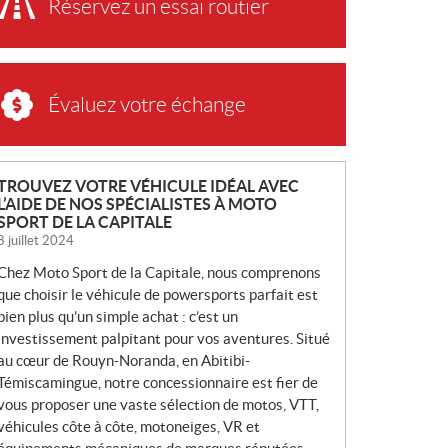
Réservez un essai routier
Évaluez votre échange
N
TROUVEZ VOTRE VÉHICULE IDÉAL AVEC
L’AIDE DE NOS SPÉCIALISTES À MOTO
O
SPORT DE LA CAPITALE
U
8 juillet 2024
V
Chez Moto Sport de la Capitale, nous comprenons
E
que choisir le véhicule de powersports parfait est
L
bien plus qu’un simple achat : c’est un
L
investissement palpitant pour vos aventures. Situé
E
au cœur de Rouyn-Noranda, en Abitibi-
S
Témiscamingue, notre concessionnaire est fier de
vous proposer une vaste sélection de motos, VTT,
véhicules côte à côte, motoneiges, VR et