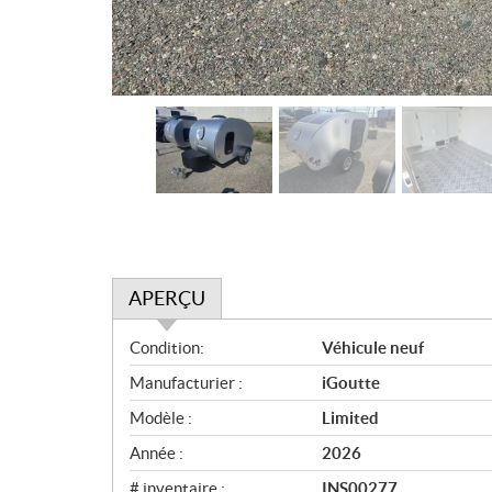
APERÇU
A
Condition:
Véhicule neuf
p
Manufacturier :
iGoutte
e
r
Modèle :
Limited
ç
Année :
2026
u
# inventaire :
INS00277