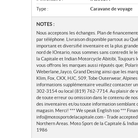
Type :
Caravane de voyage
N
NOTES :
o
Nous acceptons les échanges. Plan de financement d
t
par téléphone. Livraison disponible partout au Qué
e
important et diversifié inventaire et la plus grand
s
nord de lOntario, nous sommes sans contredit le l
la Capitale et Indian Motorcycle Abitibi, Toujours 
vous offrons les marques aussi réputés que; Polar
Weberlane,Jayco, Grand Desing ainsi que les mar
Klim, Fox, CKX, HJC, 509, Tobe Outerwear, Alpinesta
informations supplémentaire veuillez contacter un
302-3154 ou local (819) 762-7714. Au plaisir de 
de toute erreur ou omission dans le contenu de nos a
des inventaires et/ou toute information semblant
magasin. Merci! *** We speak English too *** Financ
info@motosportdelacapitale.com - Trade accepted 
Northern Areas. Moto Sport de la Capitale & Indian
1986