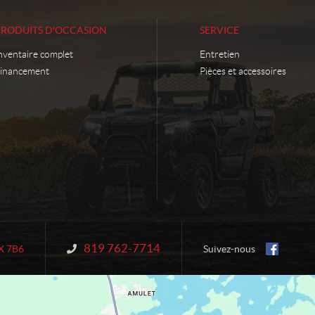
PRODUITS D'OCCASION
SERVICE
nventaire complet
Entretien
inancement
Pièces et accessoires
819 762-7714
Information :
X 7B6
Suivez-nous