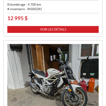
Kilométrage :
4 700
km
# inventaire :
INS00281
12 995
$
P
R
I
VOIR LES DÉTAILS
X
: