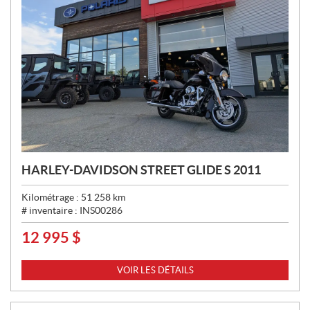
HARLEY-DAVIDSON STREET GLIDE S 2011
Kilométrage :
51 258
km
# inventaire :
INS00286
12 995
$
P
R
I
VOIR LES DÉTAILS
X