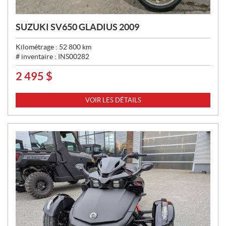
SUZUKI SV650 GLADIUS 2009
Kilométrage :
52 800
km
# inventaire :
INS00282
2 495
$
P
R
I
VOIR LES DÉTAILS
X
: