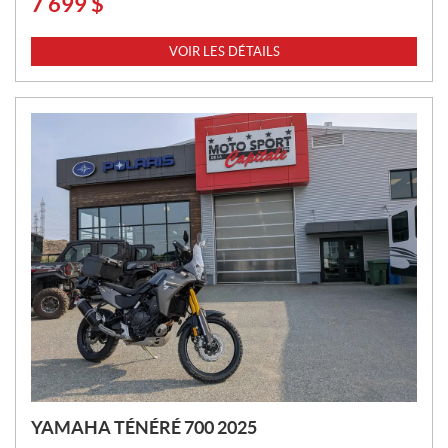
7 699
$
P
R
I
VOIR LES DÉTAILS
X
:
YAMAHA TÉNÉRÉ 700 2025