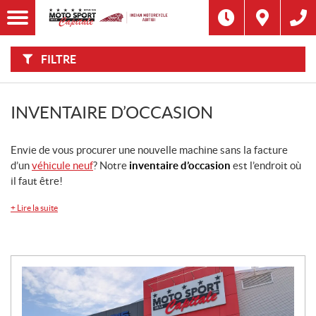
F
I
Filtre
L
Type
T
R
E
FILTRE
R
Catégorie
P
A
R
:
Marque
INVENTAIRE D’OCCASION
Année
Envie de vous procurer une nouvelle machine sans la facture
d’un
véhicule neuf
? Notre
inventaire d’occasion
est l’endroit où
Prix
il faut être!
+
Lire la suite
Inventaire
CHERCHER