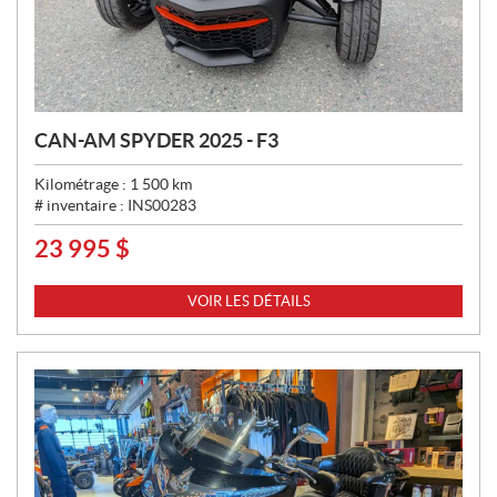
CAN-AM SPYDER 2025 - F3
Kilométrage :
1 500
km
# inventaire :
INS00283
23 995
$
P
R
I
VOIR LES DÉTAILS
X
: