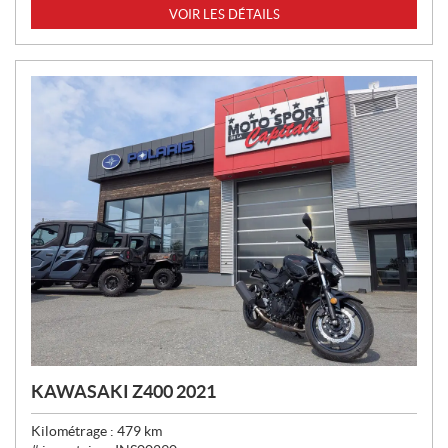
I
VOIR LES DÉTAILS
X
:
KAWASAKI Z400 2021
Kilométrage :
479
km