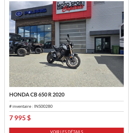
:
HONDA CB 650 R 2020
# inventaire :
INS00280
7 995
$
P
R
I
VOIR LES DÉTAILS