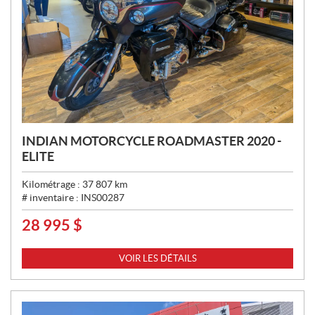
INDIAN MOTORCYCLE ROADMASTER 2020 -
ELITE
Kilométrage :
37 807
km
# inventaire :
INS00287
28 995
$
P
R
I
VOIR LES DÉTAILS
X
: