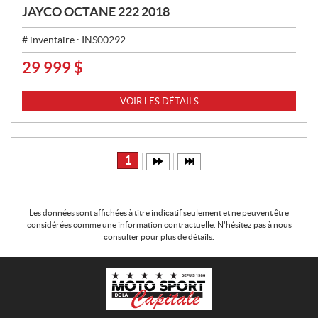
JAYCO OCTANE 222 2018
# inventaire :
INS00292
29 999
$
P
R
I
VOIR LES DÉTAILS
X
:
1
Les données sont affichées à titre indicatif seulement et ne peuvent être
considérées comme une information contractuelle. N'hésitez pas à nous
consulter pour plus de détails.
C
M
o
o
n
t