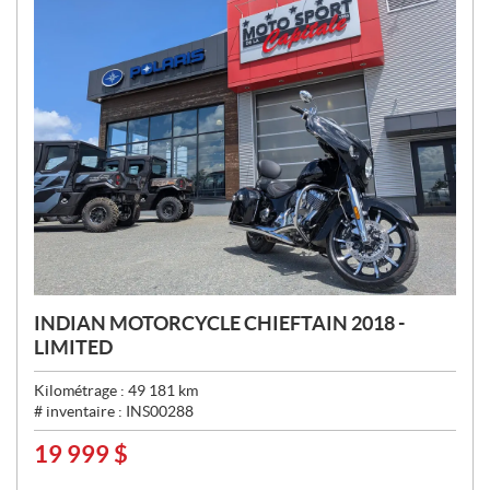
INDIAN MOTORCYCLE CHIEFTAIN 2018 -
LIMITED
Kilométrage :
49 181
km
# inventaire :
INS00288
19 999
$
P
R