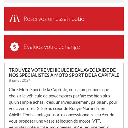
Réservez un essai routier
Évaluez votre échange
N
TROUVEZ VOTRE VÉHICULE IDÉAL AVEC L’AIDE DE
NOS SPÉCIALISTES À MOTO SPORT DE LA CAPITALE
O
8 juillet 2024
U
V
Chez Moto Sport de la Capitale, nous comprenons que
E
choisir le véhicule de powersports parfait est bien plus
L
qu’un simple achat : c’est un investissement palpitant pour
L
vos aventures. Situé au cœur de Rouyn-Noranda, en
Abitibi-Témiscamingue, notre concessionnaire est fier de
E
vous proposer une vaste sélection de motos, VTT,
S
véhicules côte à côte, motoneiges, VR et équipements