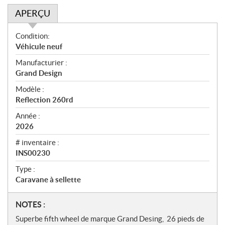
APERÇU
A
Condition:
p
Véhicule neuf
e
Manufacturier :
r
Grand Design
ç
u
Modèle :
Reflection 260rd
Année :
2026
# inventaire :
INS00230
Type :
Caravane à sellette
N
NOTES :
o
Superbe fifth wheel de marque Grand Desing, 26 pieds de