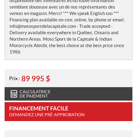
disponibilité des inventaires et/ou toute information
semblant douteuse avec un de nos représentants des
ventes en magasin. Merci! *** We speak English too ***
Financing plan available on-site, online, by phone or email;
info@motosportdelacapitale.com - Trade accepted -
Delivery available everywhere in Québec, Ontario and
Northern Areas. Moto Sport de la Capitale & Indian
Motorcycle Abitibi, the best choice at the best price since
1986
89 995
$
Prix :
CALCULATRICE
DE PAIEMENT
FINANCEMENT FACILE
DEMANDEZ UNE PRÉ-APPROBATION