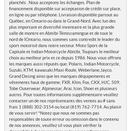
t
planchés . Nous acceptons les échanges. Plan de
e
financement disponible sur acceptation de crédit sur place,
s
en ligne ou par téléphone. Livraison disponible partout au
Québec, en Ontario ou dans le Grand-Nord. Avec lun des
plus important et diversifié inventaire et la plus grande
salle de montre en Abitibi-Témiscamingue et de tout le
nord de lOntario, nous sommes sans contredit le leader du
sport motorisé dans notre secteur. Moto Sport de la
Capitale et Indian Motorcycle Abitibi, Toujours le meilleur
choix au meilleur prix et ce depuis 1986. Nous vous offrons
les marques aussi réputés que; Polaris, Indian Motorcycle,
Suzuki, KTM, kawasaki,Maxi-Roule, Weberlane,Jayco,
Grand Desing ainsi que les marques déquipements et
vêtements haut de gamme; FXR, Klim, Fox, CKX, HJC, 509,
Tobe Outerwear, Alpinestar, Arai, Icon, Shoei et plusieurs
autres. Pour toutes informations supplémentaire veuillez
contacter un de nos représentants des ventes au # sans
frais 1 (888) 302-3154 ou local (819) 762-7714. Au plaisir
de vous servir! *Notez que nous ne sommes pas
responsables de toute erreur ou omission dans le contenu
de nos annonces, veuillez sil vous plait vérifier la