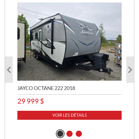
JAYCO OCTANE 222 2018
ST
29 999
$
8 
VOIR LES DÉTAILS