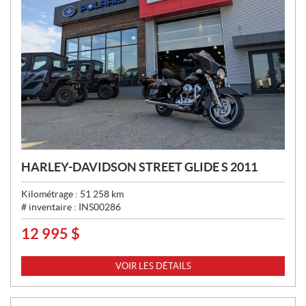
HARLEY-DAVIDSON STREET GLIDE S 2011
Kilométrage :
51 258
km
# inventaire :
INS00286
12 995
$
P
R
I
VOIR LES DÉTAILS
X