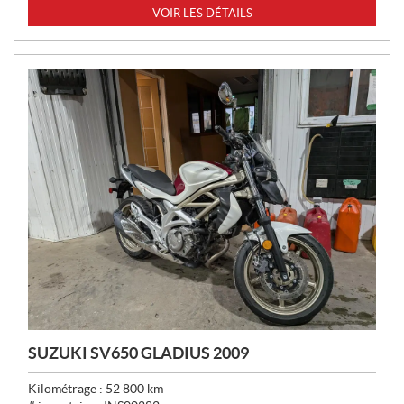
I
VOIR LES DÉTAILS
X
:
SUZUKI SV650 GLADIUS 2009
Kilométrage :
52 800
km