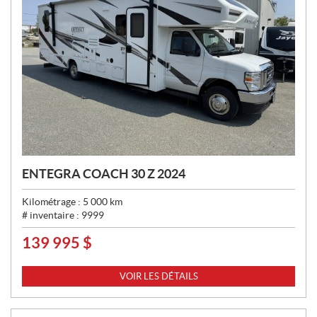
ENTEGRA COACH 30 Z 2024
Kilométrage :
5 000
km
# inventaire :
9999
139 995
$
P
R
I
VOIR LES DÉTAILS
X