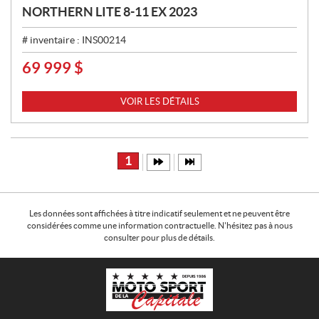
NORTHERN LITE 8-11 EX 2023
# inventaire :
INS00214
69 999
$
P
R
I
VOIR LES DÉTAILS
X
:
1
Les données sont affichées à titre indicatif seulement et ne peuvent être
considérées comme une information contractuelle. N'hésitez pas à nous
consulter pour plus de détails.
C
M
o
o
n
t