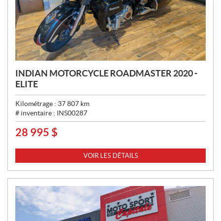
INDIAN MOTORCYCLE ROADMASTER 2020 -
ELITE
Kilométrage :
37 807
km
# inventaire :
INS00287
28 995
$
P
R
I
VOIR LES DÉTAILS
X
: