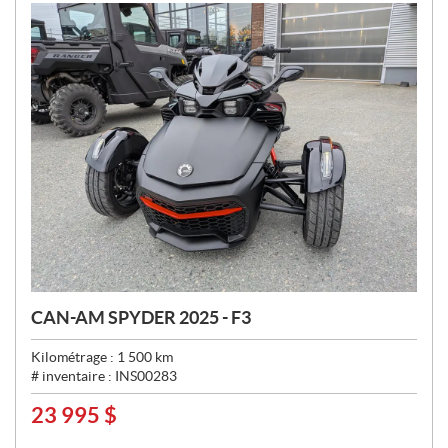
:
CAN-AM SPYDER 2025 - F3
Kilométrage :
1 500
km
# inventaire :
INS00283
23 995
$
P
R