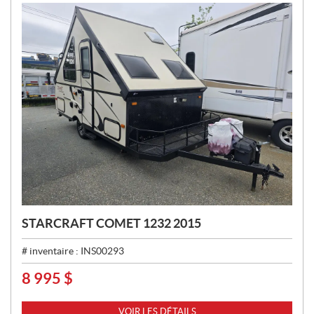
:
STARCRAFT COMET 1232 2015
# inventaire :
INS00293
8 995
$
P
R
I
VOIR LES DÉTAILS