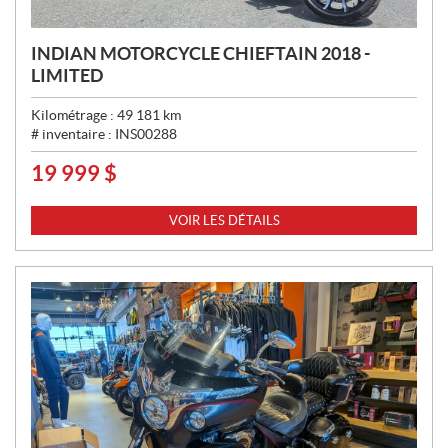
INDIAN MOTORCYCLE CHIEFTAIN 2018 -
LIMITED
Kilométrage :
49 181
km
# inventaire :
INS00288
19 999
$
P
R
I
VOIR LES DÉTAILS
X
: