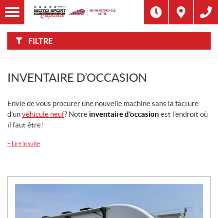
F
I
Filtre
L
Type
T
R
E
FILTRE
R
Catégorie
P
A
R
:
Marque
INVENTAIRE D’OCCASION
Année
Envie de vous procurer une nouvelle machine sans la facture
d’un
véhicule neuf
? Notre
inventaire d’occasion
est l’endroit où
Prix
il faut être!
+
Lire la suite
Inventaire
CHERCHER