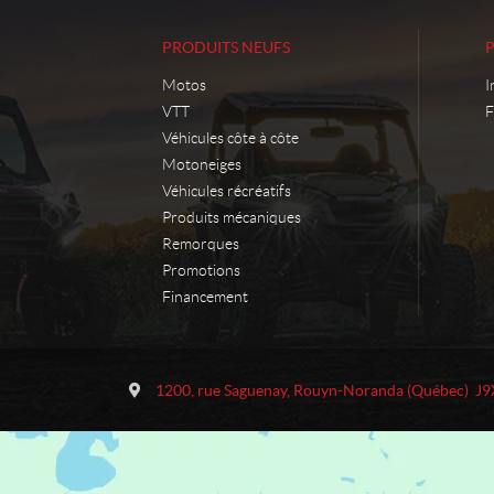
PRODUITS NEUFS
Motos
I
VTT
F
Véhicules côte à côte
Motoneiges
Véhicules récréatifs
Produits mécaniques
Remorques
Promotions
Financement
C
M
o
o
1200, rue Saguenay
,
Rouyn-Noranda
(Québec)
J9
n
t
t
o
a
S
c
p