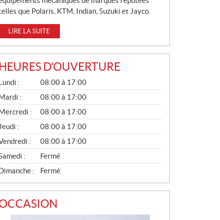
équipements mécaniques de marques réputées
telles que Polaris, KTM, Indian, Suzuki et Jayco.
LIRE LA SUITE
HEURES D'OUVERTURE
G
Lundi :
08:00 à 17:00
É
N
Mardi :
08:00 à 17:00
É
Mercredi :
08:00 à 17:00
R
A
Jeudi :
08:00 à 17:00
L
Vendredi :
08:00 à 17:00
Samedi :
Fermé
Dimanche :
Fermé
OCCASION