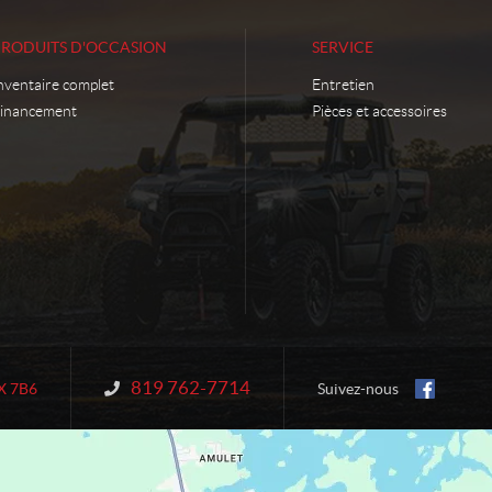
PRODUITS D'OCCASION
SERVICE
nventaire complet
Entretien
inancement
Pièces et accessoires
819 762-7714
Information :
X 7B6
Suivez-nous