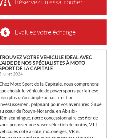
Réservez un essai routier
Évaluez votre échange
N
TROUVEZ VOTRE VÉHICULE IDÉAL AVEC
L’AIDE DE NOS SPÉCIALISTES À MOTO
O
SPORT DE LA CAPITALE
U
8 juillet 2024
V
Chez Moto Sport de la Capitale, nous comprenons
E
que choisir le véhicule de powersports parfait est
L
bien plus qu’un simple achat : c’est un
L
investissement palpitant pour vos aventures. Situé
E
au cœur de Rouyn-Noranda, en Abitibi-
S
Témiscamingue, notre concessionnaire est fier de
vous proposer une vaste sélection de motos, VTT,
véhicules côte à côte, motoneiges, VR et