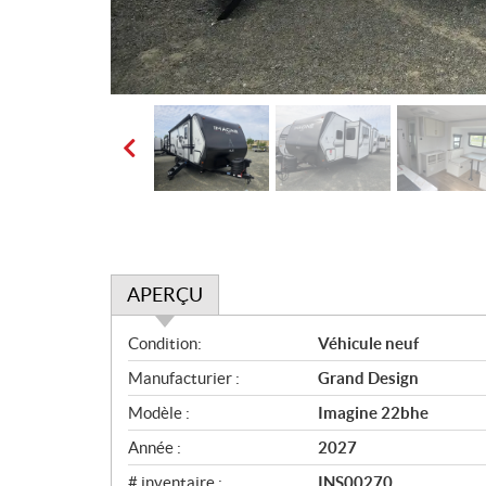
APERÇU
A
Condition:
Véhicule neuf
p
Manufacturier :
Grand Design
e
r
Modèle :
Imagine 22bhe
ç
Année :
2027
u
# inventaire :
INS00270