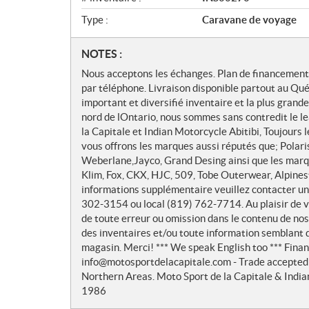
Type :
Caravane de voyage
N
NOTES :
o
Nous acceptons les échanges. Plan de financement d
t
par téléphone. Livraison disponible partout au Qué
e
important et diversifié inventaire et la plus grand
s
nord de lOntario, nous sommes sans contredit le l
la Capitale et Indian Motorcycle Abitibi, Toujours 
vous offrons les marques aussi réputés que; Polar
Weberlane,Jayco, Grand Desing ainsi que les mar
Klim, Fox, CKX, HJC, 509, Tobe Outerwear, Alpinesta
informations supplémentaire veuillez contacter un
302-3154 ou local (819) 762-7714. Au plaisir de 
de toute erreur ou omission dans le contenu de nos a
des inventaires et/ou toute information semblant
magasin. Merci! *** We speak English too *** Financ
info@motosportdelacapitale.com - Trade accepted 
Northern Areas. Moto Sport de la Capitale & Indian
1986