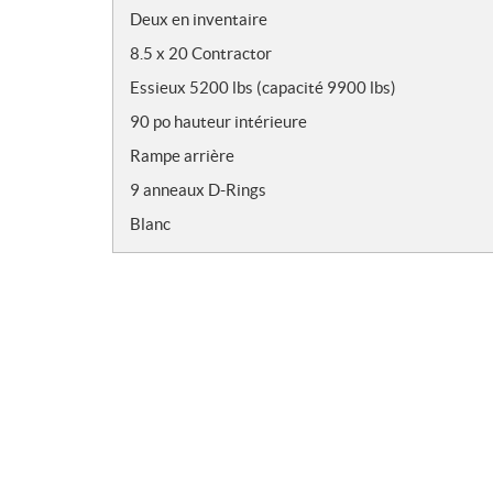
o
Deux en inventaire
t
8.5 x 20 Contractor
e
s
Essieux 5200 lbs (capacité 9900 lbs)
90 po hauteur intérieure
Rampe arrière
9 anneaux D-Rings
Blanc