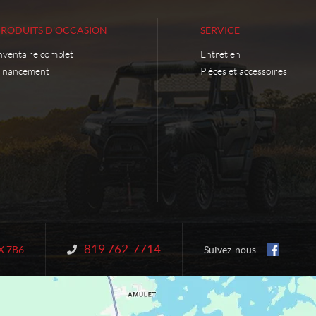
PRODUITS D'OCCASION
SERVICE
nventaire complet
Entretien
inancement
Pièces et accessoires
819 762-7714
Information :
X 7B6
Suivez-nous