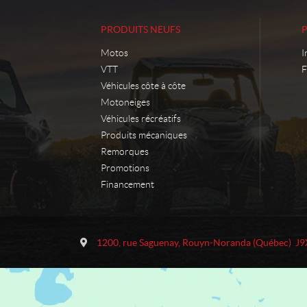
PRODUITS NEUFS
Motos
I
VTT
F
Véhicules côte à côte
Motoneiges
Véhicules récréatifs
Produits mécaniques
Remorques
Promotions
Financement
C
M
o
o
1200, rue Saguenay
,
Rouyn-Noranda
(Québec)
J9
n
t
t
o
a
S
c
p