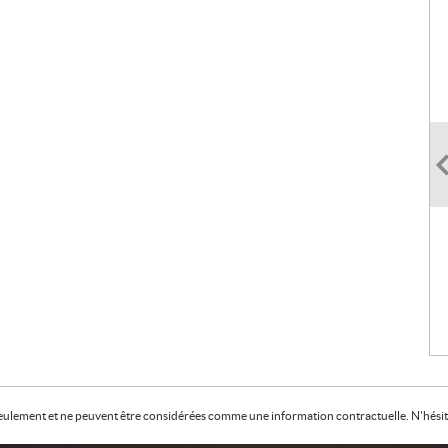
f seulement et ne peuvent être considérées comme une information contractuelle. N'hésite