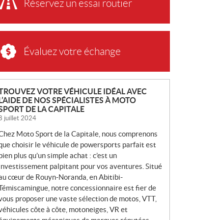
Réservez un essai routier
Évaluez votre échange
N
TROUVEZ VOTRE VÉHICULE IDÉAL AVEC
L’AIDE DE NOS SPÉCIALISTES À MOTO
O
SPORT DE LA CAPITALE
U
8 juillet 2024
V
Chez Moto Sport de la Capitale, nous comprenons
E
que choisir le véhicule de powersports parfait est
L
bien plus qu’un simple achat : c’est un
L
investissement palpitant pour vos aventures. Situé
E
au cœur de Rouyn-Noranda, en Abitibi-
S
Témiscamingue, notre concessionnaire est fier de
vous proposer une vaste sélection de motos, VTT,
véhicules côte à côte, motoneiges, VR et