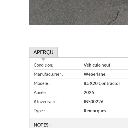
APERÇU
A
Condition:
Véhicule neuf
p
Manufacturier :
Weberlane
e
r
Modèle :
8.5X20 Contractor
ç
Année :
2026
u
# inventaire :
INS00226
Type :
Remorques
N
NOTES :