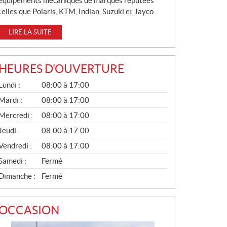
équipements mécaniques de marques réputées
telles que Polaris, KTM, Indian, Suzuki et Jayco.
LIRE LA SUITE
HEURES D'OUVERTURE
G
Lundi :
08:00 à 17:00
É
N
Mardi :
08:00 à 17:00
É
Mercredi :
08:00 à 17:00
R
A
Jeudi :
08:00 à 17:00
L
Vendredi :
08:00 à 17:00
Samedi :
Fermé
Dimanche :
Fermé
OCCASION