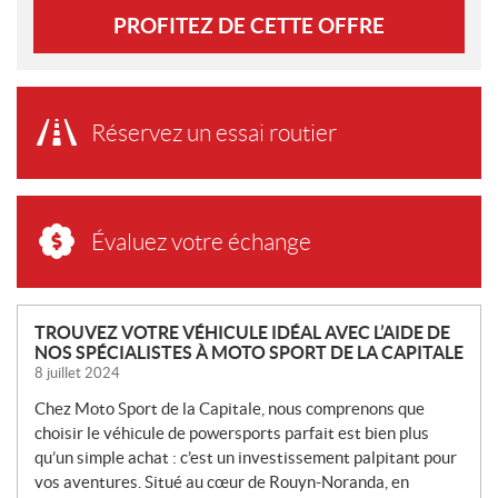
PROFITEZ DE CETTE OFFRE
Réservez un essai routier
Évaluez votre échange
N
TROUVEZ VOTRE VÉHICULE IDÉAL AVEC L’AIDE DE
NOS SPÉCIALISTES À MOTO SPORT DE LA CAPITALE
O
8 juillet 2024
U
V
Chez Moto Sport de la Capitale, nous comprenons que
E
choisir le véhicule de powersports parfait est bien plus
L
qu’un simple achat : c’est un investissement palpitant pour
L
vos aventures. Situé au cœur de Rouyn-Noranda, en