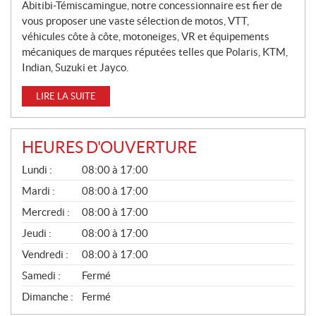
Abitibi-Témiscamingue, notre concessionnaire est fier de
E
vous proposer une vaste sélection de motos, VTT,
S
véhicules côte à côte, motoneiges, VR et équipements
mécaniques de marques réputées telles que Polaris, KTM,
Indian, Suzuki et Jayco.
LIRE LA SUITE
HEURES D'OUVERTURE
G
Lundi :
08:00 à 17:00
É
N
Mardi :
08:00 à 17:00
É
Mercredi :
08:00 à 17:00
R
A
Jeudi :
08:00 à 17:00
L
Vendredi :
08:00 à 17:00
Samedi :
Fermé
Dimanche :
Fermé