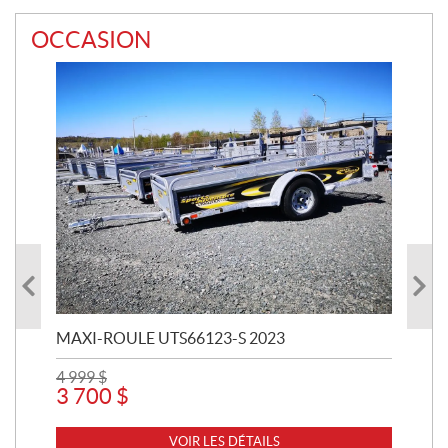
OCCASION
MAXI-ROULE UTS66123-S 2023
EN
4 999
$
5 0
3 700
$
13
VOIR LES DÉTAILS