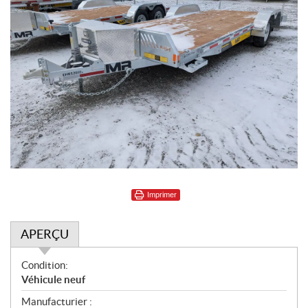
Imprimer
APERÇU
A
Condition:
p
Véhicule neuf
e
Manufacturier :