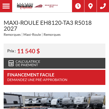
MAXI-ROULE EH8120-TA3 R5018
2027
Remorques
Maxi-Roule
Remorques
11 540
$
Prix :
CALCULATRICE
DE PAIEMENT
FINANCEMENT FACILE
DEMANDEZ UNE PRÉ-APPROBATION