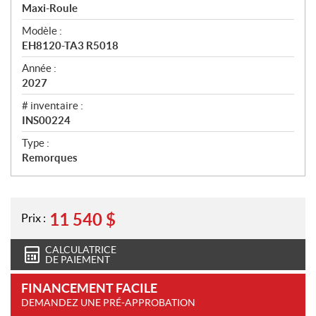
r
Maxi-Roule
ç
u
Modèle :
EH8120-TA3 R5018
Année :
2027
# inventaire :
INS00224
Type :
Remorques
11 540
$
Prix :
CALCULATRICE
DE PAIEMENT
FINANCEMENT FACILE
DEMANDEZ UNE PRÉ-APPROBATION