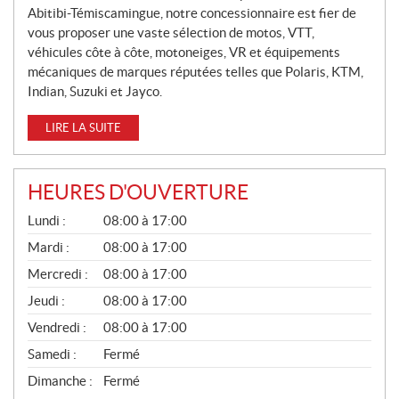
Abitibi-Témiscamingue, notre concessionnaire est fier de
E
vous proposer une vaste sélection de motos, VTT,
S
véhicules côte à côte, motoneiges, VR et équipements
mécaniques de marques réputées telles que Polaris, KTM,
Indian, Suzuki et Jayco.
LIRE LA SUITE
HEURES D'OUVERTURE
G
Lundi :
08:00 à 17:00
É
N
Mardi :
08:00 à 17:00
É
Mercredi :
08:00 à 17:00
R
A
Jeudi :
08:00 à 17:00
L
Vendredi :
08:00 à 17:00
Samedi :
Fermé
Dimanche :
Fermé