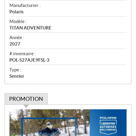
e
Manufacturier :
r
Polaris
ç
u
Modèle :
TITAN ADVENTURE
Année :
2027
# inventaire :
POL-S27AJE9FSL-3
Type :
Sentier
PROMOTION
P
r
o
m