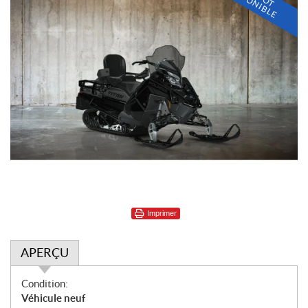
I
D
E
Imprimer
APERÇU
A
Condition:
p
Véhicule neuf