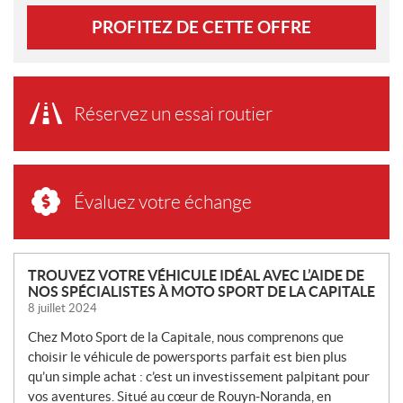
PROFITEZ DE CETTE OFFRE
Réservez un essai routier
Évaluez votre échange
N
TROUVEZ VOTRE VÉHICULE IDÉAL AVEC L’AIDE DE
NOS SPÉCIALISTES À MOTO SPORT DE LA CAPITALE
O
8 juillet 2024
U
V
Chez Moto Sport de la Capitale, nous comprenons que
E
choisir le véhicule de powersports parfait est bien plus
L
qu’un simple achat : c’est un investissement palpitant pour
L
vos aventures. Situé au cœur de Rouyn-Noranda, en