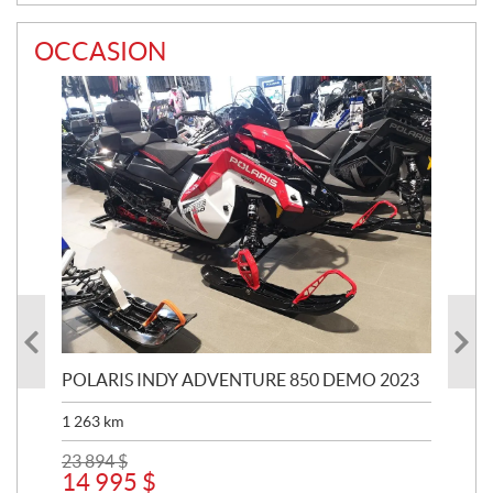
OCCASION
POLARIS INDY ADVENTURE 850 DEMO 2023
HO
1 263
km
7 
23 894
$
14 995
$